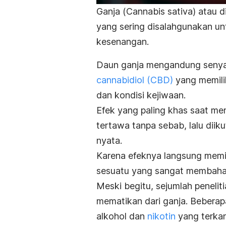
Ganja (
Cannabis sativa
) atau 
yang sering disalahgunakan unt
kesenangan.
Daun ganja mengandung seny
cannabidiol
(CBD)
yang memilik
dan kondisi kejiwaan.
Efek yang paling khas saat me
tertawa tanpa sebab, lalu diiku
nyata.
Karena efeknya langsung memicu
sesuatu yang sangat membaha
Meski begitu, sejumlah peneli
mematikan dari ganja. Beberapa
alkohol dan
nikotin
yang terka