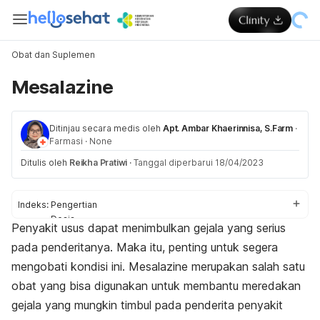
Obat dan Suplemen
Mesalazine
Ditinjau secara medis oleh
Apt. Ambar Khaerinnisa, S.Farm
·
Farmasi
·
None
Ditulis oleh
Reikha Pratiwi
·
Tanggal diperbarui 18/04/2023
Indeks:
Pengertian
Dosis
Penyakit usus dapat menimbulkan gejala yang serius
Aturan pakai
pada penderitanya. Maka itu, penting untuk segera
Efek samping
Peringatan dan perhatian
mengobati kondisi ini. Mesalazine merupakan salah satu
Efek pada ibu hamil dan menyusui
obat yang bisa digunakan untuk membantu meredakan
Interaksi obat
gejala yang mungkin timbul pada penderita penyakit