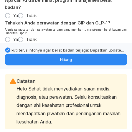
Apakah Anda berminat program manajemen berat
badan?
Ya
Tidak
Tahukah Anda perawatan dengan GIP dan GLP-1?
*Jenis pengobatan dan perawatan terbaru yang membantu manajemen berat badan dan
Diabetes Tipe 2
Ya
Tidak
Ikuti terus infonya agar berat badan terjaga: Dapatkan update
dari pakar mengenai dukungan dan perawatan berat badan
Hitung
langsung ke inbox Anda.
Catatan
Hello Sehat tidak menyediakan saran medis,
diagnosis, atau perawatan. Selalu konsultasikan
dengan ahli kesehatan profesional untuk
mendapatkan jawaban dan penanganan masalah
kesehatan Anda.