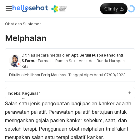
Obat dan Suplemen
Melphalan
Ditinjau secara medis oleh
Apt. Seruni Puspa Rahadianti,
S.Farm.
·
Farmasi
·
Rumah Sakit Anak dan Bunda Harapan
Kita
Ditulis oleh
Ilham Fariq Maulana
·
Tanggal diperbarui 07/09/2023
Indeks:
Kegunaan
Dosis
Salah satu jenis pengobatan bagi pasien kanker adalah
Aturan pakai
perawatan paliatif. Perawatan paliatif bertujuan untuk
Efek samping
Peringatan dan perhatian
meringankan gejala pasien kanker sebelum, saat, dan
Efek pada ibu hamil dan menyusui
setelah terapi. Penggunaan obat
melphalan
(melfalan)
Interaksi obat
merupakan salah satu terapi paliatif kanker.