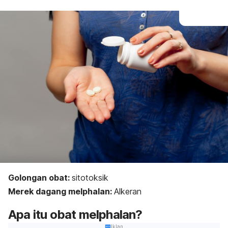
Golongan obat:
s
itotoksik
Merek dagang
melphalan
:
Alkeran
Apa itu obat
melphalan
?
Iklan