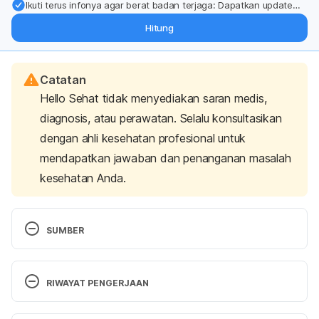
Ikuti terus infonya agar berat badan terjaga: Dapatkan update
dari pakar mengenai dukungan dan perawatan berat badan
Hitung
langsung ke inbox Anda.
Catatan
Hello Sehat tidak menyediakan saran medis,
diagnosis, atau perawatan. Selalu konsultasikan
dengan ahli kesehatan profesional untuk
mendapatkan jawaban dan penanganan masalah
kesehatan Anda.
SUMBER
RIWAYAT PENGERJAAN
Melphalan
. (2017). MedLine Plus. Retrieved May 
25, 2022 from, 
Versi Terbaru