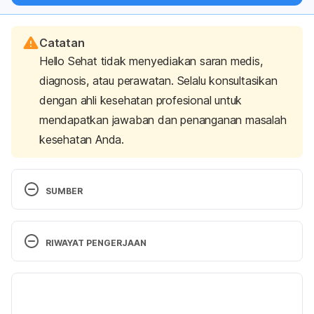
Catatan
Hello Sehat tidak menyediakan saran medis,
diagnosis, atau perawatan. Selalu konsultasikan
dengan ahli kesehatan profesional untuk
mendapatkan jawaban dan penanganan masalah
kesehatan Anda.
SUMBER
Eperisone – MIMS. (n.d.). Retrieved March 16, 
2020, from 
RIWAYAT PENGERJAAN
https://www.mims.com/indonesia/drug/info/eperiso
ne?mtype=generic
Versi Terbaru
Eperisone – DrugBank. (2020). Retrieved March 16, 
17/03/2021