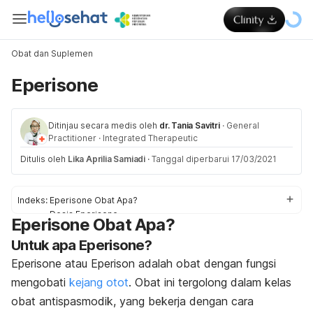
Obat dan Suplemen
Eperisone
Ditinjau secara medis oleh
dr. Tania Savitri
·
General
Practitioner
·
Integrated Therapeutic
Ditulis oleh
Lika Aprilia Samiadi
·
Tanggal diperbarui 17/03/2021
Indeks:
Eperisone Obat Apa?
Dosis Eperisone
Eperisone Obat Apa?
Efek samping Eperisone
Untuk apa Eperisone?
Peringatan dan Perhatian Obat Eperisone
Interaksi Obat Eperisone
Eperisone atau Eperison adalah obat dengan fungsi
Overdosis Eperisone
mengobati
kejang otot
. Obat ini tergolong dalam kelas
obat antispasmodik, yang bekerja dengan cara