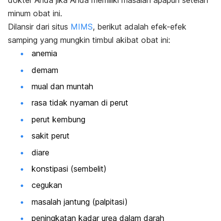
dokter Anda jika Anda memiliki masalah apapun setelah
minum obat ini.
Dilansir dari situs
MIMS
, berikut adalah efek-efek
samping yang mungkin timbul akibat obat ini:
anemia
demam
mual dan muntah
rasa tidak nyaman di perut
perut kembung
sakit perut
diare
konstipasi (sembelit)
cegukan
masalah jantung (palpitasi)
peningkatan kadar urea dalam darah