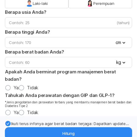
Laki-laki
Perempuan
Berapa usia Anda?
(tahun)
Berapa tinggi Anda?
cm
Berapa berat badan Anda?
kg
Apakah Anda berminat program manajemen berat
badan?
Ya
Tidak
Tahukah Anda perawatan dengan GIP dan GLP-1?
*Jenis pengobatan dan perawatan terbaru yang membantu manajemen berat badan dan
Diabetes Tipe 2
Ya
Tidak
Ikuti terus infonya agar berat badan terjaga: Dapatkan update
dari pakar mengenai dukungan dan perawatan berat badan
Hitung
langsung ke inbox Anda.