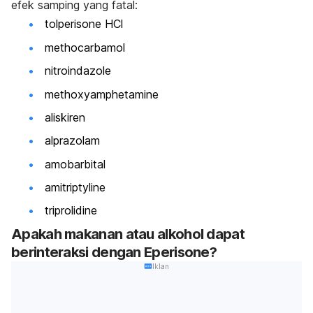
efek samping yang fatal:
tolperisone HCl
methocarbamol
nitroindazole
methoxyamphetamine
aliskiren
alprazolam
amobarbital
amitriptyline
triprolidine
Apakah makanan atau alkohol dapat
berinteraksi dengan Eperisone?
Iklan