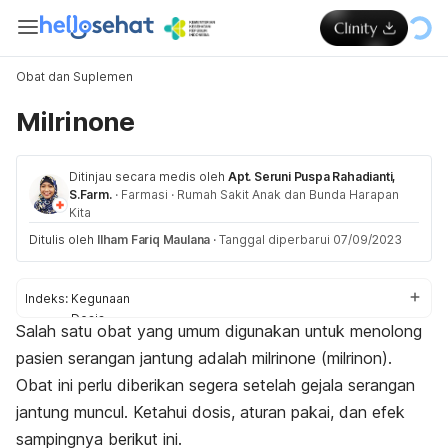
Obat dan Suplemen
Milrinone
Ditinjau secara medis oleh
Apt. Seruni Puspa Rahadianti,
S.Farm.
·
Farmasi
·
Rumah Sakit Anak dan Bunda Harapan
Kita
Ditulis oleh
Ilham Fariq Maulana
·
Tanggal diperbarui 07/09/2023
Indeks:
Kegunaan
Dosis
Salah satu obat yang umum digunakan untuk menolong
Aturan pakai
pasien serangan jantung adalah
milrinone
(milrinon).
Efek samping
Peringatan dan perhatian
Obat ini perlu diberikan segera setelah gejala serangan
Efek pada ibu hamil dan menyusui
jantung muncul.
Ketahui dosis, aturan pakai, dan efek
Interaksi obat
sampingnya berikut ini.