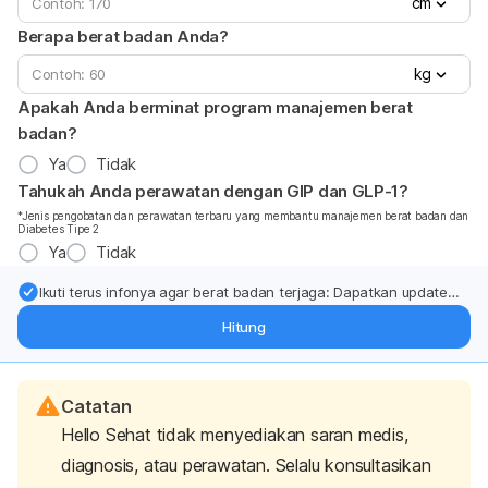
cm
Berapa berat badan Anda?
kg
Apakah Anda berminat program manajemen berat
badan?
Ya
Tidak
Tahukah Anda perawatan dengan GIP dan GLP-1?
*Jenis pengobatan dan perawatan terbaru yang membantu manajemen berat badan dan
Diabetes Tipe 2
Ya
Tidak
Ikuti terus infonya agar berat badan terjaga: Dapatkan update
dari pakar mengenai dukungan dan perawatan berat badan
Hitung
langsung ke inbox Anda.
Catatan
Hello Sehat tidak menyediakan saran medis,
diagnosis, atau perawatan. Selalu konsultasikan