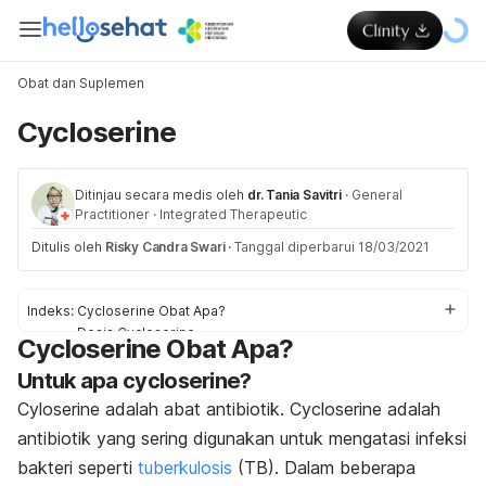
Obat dan Suplemen
Cycloserine
Ditinjau secara medis oleh
dr. Tania Savitri
·
General
Practitioner
·
Integrated Therapeutic
Ditulis oleh
Risky Candra Swari
·
Tanggal diperbarui 18/03/2021
Indeks:
Cycloserine Obat Apa?
Dosis Cycloserine
Cycloserine Obat Apa?
Efek samping Cycloserine
Untuk apa cycloserine?
Peringatan dan Perhatian Obat Cycloserine
Interaksi Obat Cycloserine
Cyloserine adalah abat antibiotik. Cycloserine adalah
Overdosis Cycloserine
antibiotik yang sering digunakan untuk mengatasi infeksi
bakteri seperti
tuberkulosis
(TB). Dalam beberapa