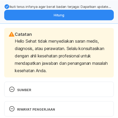
Ikuti terus infonya agar berat badan terjaga: Dapatkan update
dari pakar mengenai dukungan dan perawatan berat badan
Hitung
langsung ke inbox Anda.
Catatan
Hello Sehat tidak menyediakan saran medis,
diagnosis, atau perawatan. Selalu konsultasikan
dengan ahli kesehatan profesional untuk
mendapatkan jawaban dan penanganan masalah
kesehatan Anda.
SUMBER
Ardium 500 – MIMS. (n.d.). Retrieved March 12, 
2020, from 
RIWAYAT PENGERJAAN
https://www.mims.com/indonesia/drug/info/ardium