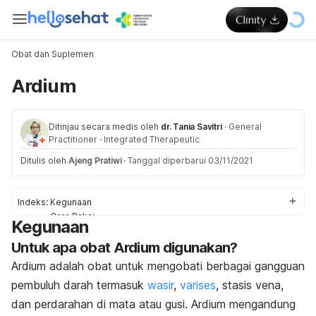
Obat dan Suplemen
Ardium
Ditinjau secara medis oleh
dr. Tania Savitri
·
General
Practitioner
·
Integrated Therapeutic
Ditulis oleh
Ajeng Pratiwi
·
Tanggal diperbarui 03/11/2021
Indeks:
Kegunaan
Cara Pakai
Kegunaan
Dosis
Untuk apa obat Ardium digunakan?
Efek Samping
Pencegahan dan Peringatan
Ardium adalah obat untuk mengobati berbagai gangguan
Interaksi Obat
pembuluh darah termasuk
wasir
,
varises
, stasis vena,
Overdosis
dan perdarahan di mata atau gusi.
Ardium
mengandung