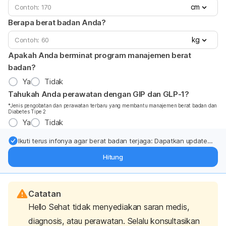
cm
Berapa berat badan Anda?
kg
Apakah Anda berminat program manajemen berat
badan?
Ya
Tidak
Tahukah Anda perawatan dengan GIP dan GLP-1?
*Jenis pengobatan dan perawatan terbaru yang membantu manajemen berat badan dan
Diabetes Tipe 2
Ya
Tidak
Ikuti terus infonya agar berat badan terjaga: Dapatkan update
dari pakar mengenai dukungan dan perawatan berat badan
Hitung
langsung ke inbox Anda.
Catatan
Hello Sehat tidak menyediakan saran medis,
diagnosis, atau perawatan. Selalu konsultasikan