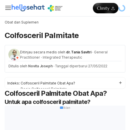
Obat dan Suplemen
Colfosceril Palmitate
Ditinjau secara medis oleh
dr. Tania Savitri
·
General
Practitioner
·
Integrated Therapeutic
Ditulis oleh
Novita Joseph
·
Tanggal diperbarui 27/05/2022
Indeks:
Colfosceril Palmitate Obat Apa?
Dosis Colfosceril Palmitate
Colfosceril Palmitate Obat Apa?
Efek samping Colfosceril Palmitate
Untuk apa colfosceril palmitate?
Peringatan dan Perhatian Obat Colfosceril Palmitate
Interaksi Obat Colfosceril Palmitate
Iklan
Overdosis Colfosceril Palmitate