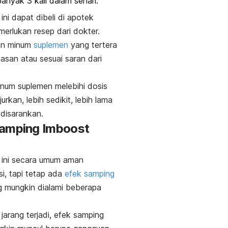
anyak 3 kali dalam sehari.
ini dapat dibeli di apotek
erlukan resep dari dokter.
ran minum
suplemen
yang tertera
san atau sesuai saran dari
num suplemen melebihi dosis
urkan, lebih sedikit, lebih lama
 disarankan.
samping Imboost
 ini secara umum aman
i, tapi tetap ada
efek samping
 mungkin dialami beberapa
jarang terjadi, efek samping