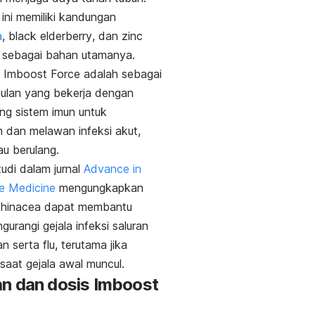
ini memiliki kandungan
a
,
black elderberry
, dan
zinc
sebagai bahan utamanya.
 Imboost Force adalah sebagai
ulan yang bekerja dengan
g sistem imun untuk
dan melawan infeksi akut,
au berulang.
udi dalam jurnal
Advance in
ve Medicine
mengungkapkan
hinacea
dapat membantu
gurangi gejala infeksi saluran
n serta flu, terutama jika
 saat gejala awal muncul.
n dan dosis Imboost