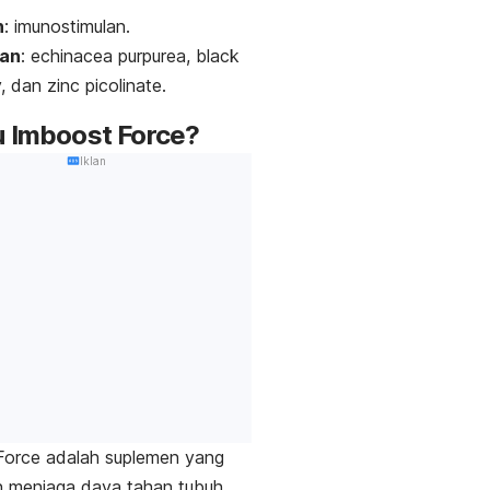
n
: imunostimulan.
an
:
echinacea purpurea
,
black
,
dan
zinc picolinate
.
u Imboost Force?
Iklan
Force adalah suplemen yang
 menjaga daya tahan tubuh.