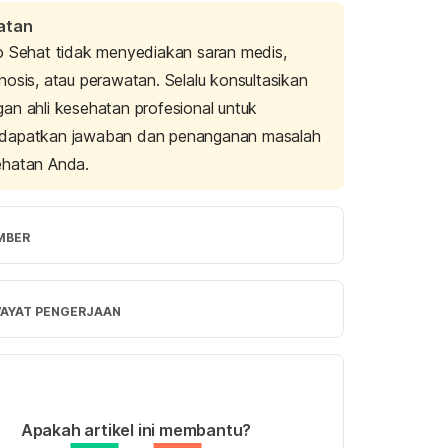
atan
o Sehat tidak menyediakan saran medis,
nosis, atau perawatan. Selalu konsultasikan
an ahli kesehatan profesional untuk
dapatkan jawaban dan penanganan masalah
ehatan Anda.
MBER
 Force (n.d.). Retrieved 27 September 
from 
https://imboost.id/product/imboost-
WAYAT PENGERJAAN
rsi Terbaru
 Force – MIMS. (n.d.). Retrieved 27 
ber 2023, from
/10/2023
//www.mims.com/indonesia/drug/info/imboos
ulis oleh 
Ajeng Pratiwi
Apakah artikel ini membantu?
ce?type=full
injau secara medis oleh
Apt. Ambar Khaerinnisa, 