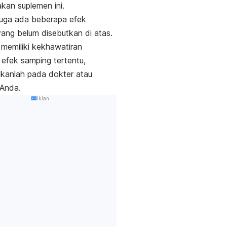
an suplemen ini.
juga ada beberapa efek
ang belum disebutkan di atas.
 memiliki kekhawatiran
efek samping tertentu,
ikanlah pada dokter atau
 Anda.
Iklan