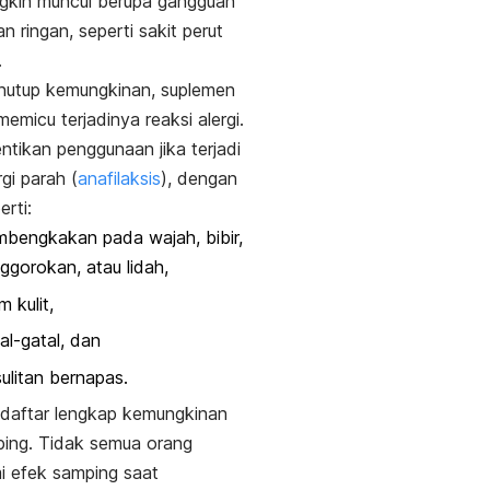
gkin muncul berupa gangguan
n ringan, seperti sakit perut
.
nutup kemungkinan, suplemen
memicu terjadinya reaksi alergi.
ntikan penggunaan jika terjadi
rgi parah (
anafilaksis
), dengan
erti:
bengkakan pada wajah, bibir,
ggorokan, atau lidah,
m kulit,
al-gatal, dan
ulitan bernapas.
 daftar lengkap kemungkinan
ing. Tidak semua orang
i efek samping saat