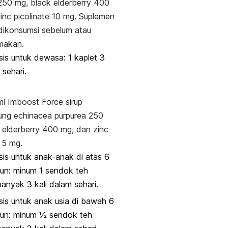
50 mg,
black elderberr
y 400
inc picolinate
10 mg. Suplemen
 dikonsumsi sebelum atau
makan.
is untuk dewasa: 1 kaplet 3
i sehari.
ml Imboost Force sirup
ung
echinacea purpurea
250
 elderberry
400 mg, dan
zinc
5 mg.
is untuk anak-anak di atas 6
un: minum 1 sendok teh
anyak 3 kali dalam sehari.
is untuk anak usia di bawah 6
hun: minum ½ sendok teh