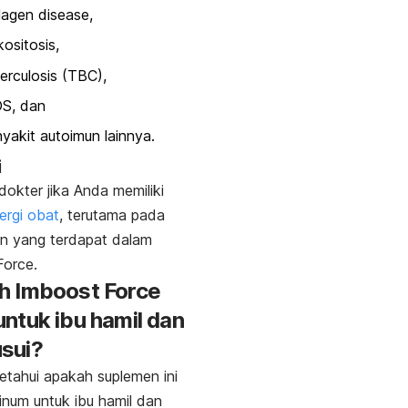
lagen disease,
kositosis,
erculosis (TBC),
DS, dan
yakit autoimun lainnya.
i
dokter jika Anda memiliki
lergi obat
, terutama pada
n yang terdapat dalam
Force.
h Imboost Force
ntuk ibu hamil dan
sui?
etahui apakah suplemen ini
num untuk ibu hamil dan