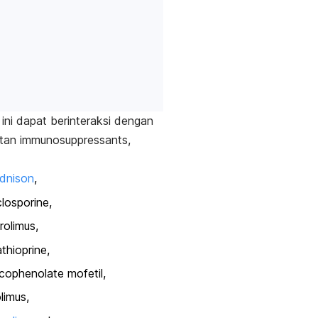
ini dapat berinteraksi dengan
atan
immunosuppressants
,
dnison
,
losporine,
rolimus
,
thioprine,
ophenolate mofetil,
olimus
,