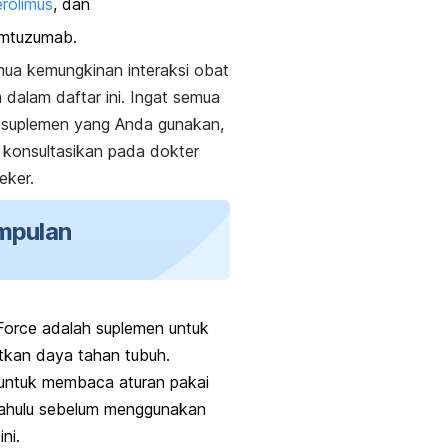
rolimus
,
dan
emtuzumab.
ua kemungkinan interaksi obat
 dalam daftar ini. Ingat semua
 suplemen yang Anda gunakan,
konsultasikan pada dokter
eker.
mpulan
Force adalah suplemen untuk
tkan daya tahan tubuh.
 untuk membaca aturan pakai
dahulu sebelum menggunakan
ini.