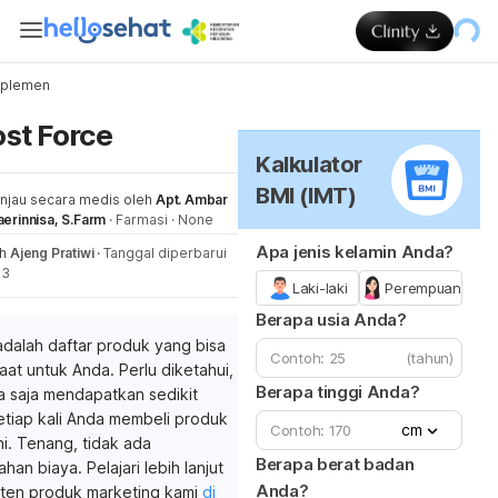
uplemen
Me
st Force
Kalkulator
BMI (IMT)
injau secara medis oleh
Apt. Ambar
erinnisa, S.Farm
·
Farmasi
·
None
Apa jenis kelamin Anda?
eh
Ajeng Pratiwi
·
Tanggal diperbarui
23
Laki-laki
Perempuan
Berapa usia Anda?
adalah daftar produk yang bisa
(tahun)
at untuk Anda. Perlu diketahui,
Berapa tinggi Anda?
a saja mendapatkan sedikit
etiap kali Anda membeli produk
cm
ini. Tenang, tidak ada
Berapa berat badan
an biaya. Pelajari lebih lanjut
Anda?
nten produk marketing kami
di