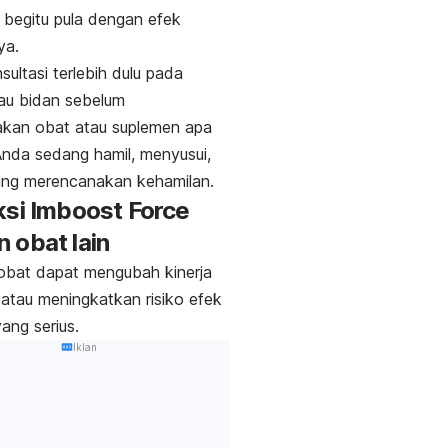
 begitu pula dengan efek
ya.
sultasi terlebih dulu pada
au bidan sebelum
kan obat atau suplemen apa
 Anda sedang hamil, menyusui,
ang merencanakan kehamilan.
ksi Imboost Force
 obat lain
 obat dapat mengubah kinerja
atau meningkatkan risiko efek
ang serius.
Iklan