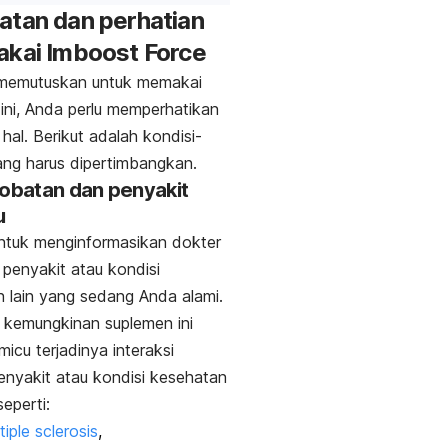
atan dan perhatian
akai Imboost Force
memutuskan untuk memakai
ini, Anda perlu memperhatikan
hal. Berikut adalah kondisi-
ang harus dipertimbangkan.
-obatan dan penyakit
u
ntuk menginformasikan dokter
penyakit atau kondisi
 lain yang sedang Anda alami.
 kemungkinan suplemen ini
icu terjadinya interaksi
nyakit atau kondisi kesehatan
seperti:
tiple sclerosis
,