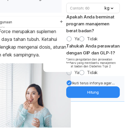
kg
Apakah Anda berminat
gunaan
program manajemen
sis
berat badan?
Force merupakan
suplemen
ek samping
Ya
Tidak
 daya tahan tubuh
. Ketahui
ringatan dan perhatian
ek pada ibu hamil dan menyusui
Tahukah Anda perawatan
 lengkap mengenai dosis, aturan
teraksi obat
dengan GIP dan GLP-1?
n efek sampingnya.
*Jenis pengobatan dan perawatan
terbaru yang membantu manajemen
berat badan dan Diabetes Tipe 2
Ya
Tidak
Ikuti terus infonya agar
berat badan terjaga:
Hitung
Dapatkan update dari
pakar mengenai dukungan
dan perawatan berat
badan langsung ke inbox
Anda.