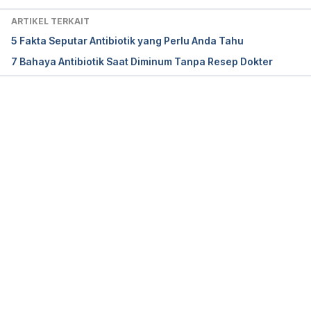
Clove Essential Oil (Eugenia caryophyllata). 
ARTIKEL TERKAIT
Brazilian Journal of Microbiology 43(4): 1255-1260
5 Fakta Seputar Antibiotik yang Perlu Anda Tahu
7 Bahaya Antibiotik Saat Diminum Tanpa Resep Dokter
Memuat...