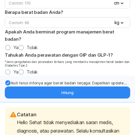
cm
Berapa berat badan Anda?
kg
Apakah Anda berminat program manajemen berat
badan?
Ya
Tidak
Tahukah Anda perawatan dengan GIP dan GLP-1?
*Jenis pengobatan dan perawatan terbaru yang membantu manajemen berat badan dan
Diabetes Tipe 2
Ya
Tidak
Ikuti terus infonya agar berat badan terjaga: Dapatkan update
dari pakar mengenai dukungan dan perawatan berat badan
Hitung
langsung ke inbox Anda.
Catatan
Hello Sehat tidak menyediakan saran medis,
diagnosis, atau perawatan. Selalu konsultasikan