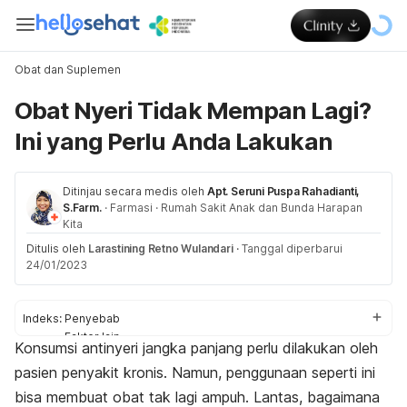
Obat dan Suplemen
Obat Nyeri Tidak Mempan Lagi?
Ini yang Perlu Anda Lakukan
Ditinjau secara medis oleh
Apt. Seruni Puspa Rahadianti,
S.Farm.
·
Farmasi
·
Rumah Sakit Anak dan Bunda Harapan
Kita
Ditulis oleh
Larastining Retno Wulandari
·
Tanggal diperbarui
24/01/2023
Indeks:
Penyebab
Faktor lain
Konsumsi antinyeri jangka panjang perlu dilakukan oleh
Cara lain atasi nyeri
pasien penyakit kronis. Namun, penggunaan seperti ini
bisa membuat obat tak lagi ampuh. Lantas, bagaimana