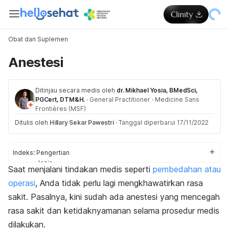
Obat dan Suplemen
Anestesi
Ditinjau secara medis oleh
dr. Mikhael Yosia, BMedSci,
PGCert, DTM&H.
·
General Practitioner
·
Medicine Sans
Frontières (MSF)
Ditulis oleh
Hillary Sekar Pawestri
·
Tanggal diperbarui 17/11/2022
Indeks:
Pengertian
Jenis
Saat menjalani tindakan medis seperti
pembedahan atau
Prosedur
operasi
, Anda tidak perlu lagi mengkhawatirkan rasa
Efek samping
Komplikasi
sakit. Pasalnya, kini sudah ada anestesi yang mencegah
Faktor risiko komplikasi
rasa sakit dan ketidaknyamanan selama prosedur medis
dilakukan.