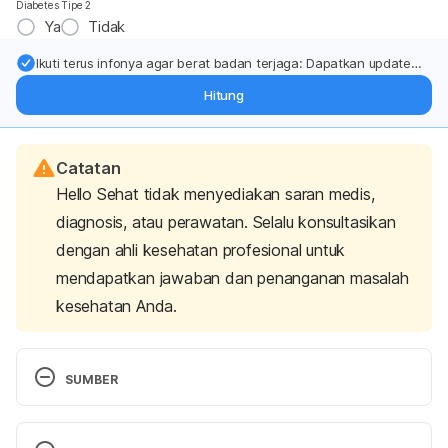
Diabetes Tipe 2
Ya
Tidak
Ikuti terus infonya agar berat badan terjaga: Dapatkan update
dari pakar mengenai dukungan dan perawatan berat badan
Hitung
langsung ke inbox Anda.
Catatan
Hello Sehat tidak menyediakan saran medis,
diagnosis, atau perawatan. Selalu konsultasikan
dengan ahli kesehatan profesional untuk
mendapatkan jawaban dan penanganan masalah
kesehatan Anda.
SUMBER
Local anaesthesia
. (2017, October 19). nhs.uk. 
Retrieved 8 November 2022 from 