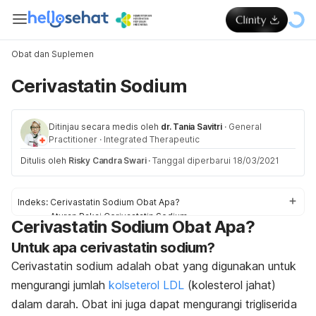
Obat dan Suplemen
Cerivastatin Sodium
Ditinjau secara medis oleh
dr. Tania Savitri
·
General
Practitioner
·
Integrated Therapeutic
Ditulis oleh
Risky Candra Swari
·
Tanggal diperbarui 18/03/2021
Indeks:
Cerivastatin Sodium Obat Apa?
Aturan Pakai Cerivastatin Sodium
Cerivastatin Sodium Obat Apa?
Dosis Cerivastatin Sodium
Untuk apa cerivastatin sodium?
Efek samping Cerivastatin Sodium
Peringatan dan Perhatian Obat Cerivastatin Sodium
Cerivastatin sodium adalah obat yang
digunakan untuk
Interaksi Obat Cerivastatin Sodium
mengurangi jumlah
kolseterol LDL
(kolesterol jahat)
dalam darah. Obat ini juga dapat mengurangi trigliserida