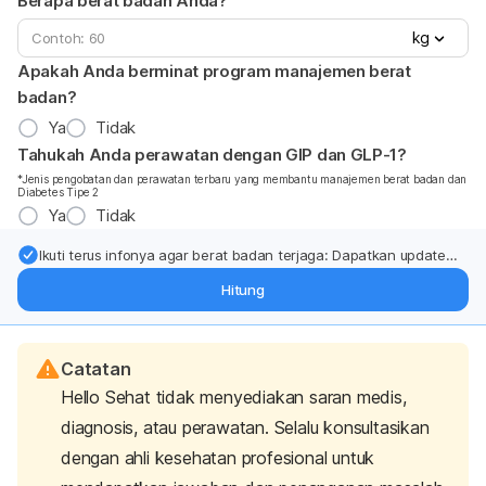
Berapa berat badan Anda?
kg
Apakah Anda berminat program manajemen berat
badan?
Ya
Tidak
Tahukah Anda perawatan dengan GIP dan GLP-1?
*Jenis pengobatan dan perawatan terbaru yang membantu manajemen berat badan dan
Diabetes Tipe 2
Ya
Tidak
Ikuti terus infonya agar berat badan terjaga: Dapatkan update
dari pakar mengenai dukungan dan perawatan berat badan
Hitung
langsung ke inbox Anda.
Catatan
Hello Sehat tidak menyediakan saran medis,
diagnosis, atau perawatan. Selalu konsultasikan
dengan ahli kesehatan profesional untuk