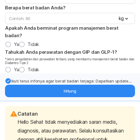
Berapa berat badan Anda?
kg
Apakah Anda berminat program manajemen berat
badan?
Ya
Tidak
Tahukah Anda perawatan dengan GIP dan GLP-1?
*Jenis pengobatan dan perawatan terbaru yang membantu manajemen berat badan dan
Diabetes Tipe 2
Ya
Tidak
Ikuti terus infonya agar berat badan terjaga: Dapatkan update
dari pakar mengenai dukungan dan perawatan berat badan
Hitung
langsung ke inbox Anda.
Catatan
Hello Sehat tidak menyediakan saran medis,
diagnosis, atau perawatan. Selalu konsultasikan
dengan ahli kesehatan profesional untuk