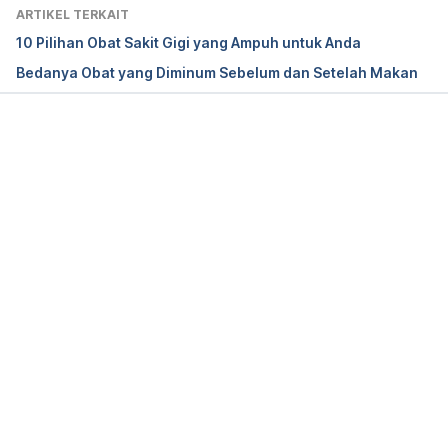
-affecting-response-to-drugs/tolerance-and-
ARTIKEL TERKAIT
resistance-to-drugs  [Accessed 22 Feb. 2017].
10 Pilihan Obat Sakit Gigi yang Ampuh untuk Anda
Bedanya Obat yang Diminum Sebelum dan Setelah Makan
WebMD. (2017). Drug Tolerance and Addiction. 
[online] WebMD. Available at: 
http://www.webmd.com/pain-
Memuat...
management/guide/drug-tolerance-addiction 
 [Accessed 22 Feb. 2017].