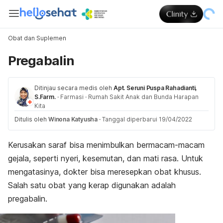
Obat dan Suplemen
Pregabalin
Ditinjau secara medis oleh
Apt. Seruni Puspa Rahadianti,
S.Farm.
·
Farmasi
·
Rumah Sakit Anak dan Bunda Harapan
Kita
Ditulis oleh
Winona Katyusha
·
Tanggal diperbarui 19/04/2022
Kerusakan saraf bisa menimbulkan bermacam-macam
gejala, seperti nyeri, kesemutan, dan mati rasa. Untuk
mengatasinya, dokter bisa meresepkan obat khusus.
Salah satu obat yang kerap digunakan adalah
pregabalin.