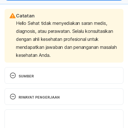
Catatan
Hello Sehat tidak menyediakan saran medis,
diagnosis, atau perawatan. Selalu konsultasikan
dengan ahli kesehatan profesional untuk
mendapatkan jawaban dan penanganan masalah
kesehatan Anda.
SUMBER
Pregabalin: Indication, Dosage, Side Effect, 
Precaution. (2019). MIMS Indonesia. Retrieved 13 
RIWAYAT PENGERJAAN
January 2022, from 
https://www.mims.com/indonesia/drug/info/pregab
Versi Terbaru
alin?mtype=generic
19/04/2022
Pregabalin Uses, Side Effects  Warnings. (2021). 