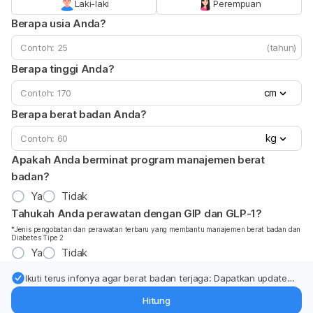
Laki-laki
Perempuan
Berapa usia Anda?
(tahun)
Berapa tinggi Anda?
cm
Berapa berat badan Anda?
kg
Apakah Anda berminat program manajemen berat
badan?
Ya
Tidak
Tahukah Anda perawatan dengan GIP dan GLP-1?
*Jenis pengobatan dan perawatan terbaru yang membantu manajemen berat badan dan
Diabetes Tipe 2
Ya
Tidak
Ikuti terus infonya agar berat badan terjaga: Dapatkan update
dari pakar mengenai dukungan dan perawatan berat badan
Hitung
langsung ke inbox Anda.