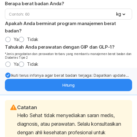
Berapa berat badan Anda?
kg
Apakah Anda berminat program manajemen berat
badan?
Ya
Tidak
Tahukah Anda perawatan dengan GIP dan GLP-1?
*Jenis pengobatan dan perawatan terbaru yang membantu manajemen berat badan dan
Diabetes Tipe 2
Ya
Tidak
Ikuti terus infonya agar berat badan terjaga: Dapatkan update
dari pakar mengenai dukungan dan perawatan berat badan
Hitung
langsung ke inbox Anda.
Catatan
Hello Sehat tidak menyediakan saran medis,
diagnosis, atau perawatan. Selalu konsultasikan
dengan ahli kesehatan profesional untuk