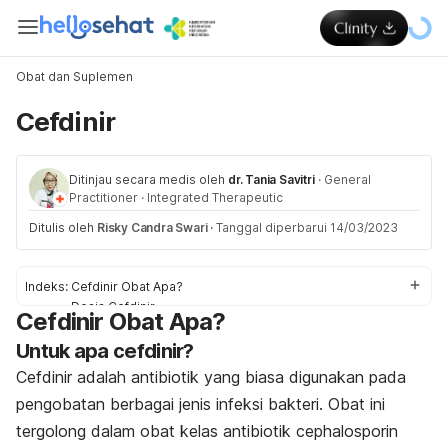
Obat dan Suplemen
Cefdinir
Ditinjau secara medis oleh
dr. Tania Savitri
·
General
Practitioner
·
Integrated Therapeutic
Ditulis oleh
Risky Candra Swari
·
Tanggal diperbarui 14/03/2023
Indeks:
Cefdinir Obat Apa?
Dosis Cefdinir
Cefdinir Obat Apa?
Efek samping Cefdinir
Untuk apa cefdinir?
Peringatan dan Perhatian Obat Cefdinir
Interaksi Obat Cefdinir
Cefdinir adalah antibiotik yang biasa digunakan pada
Overdosis Cefdinir
pengobatan berbagai jenis infeksi bakteri. Obat ini
tergolong dalam obat kelas antibiotik cephalosporin