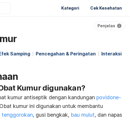
Kategori
Cek Kesehatan
Penjelas
umur
Efek Samping
Pencegahan & Peringatan
Interaksi
naan
 Obat Kumur digunakan?
bat kumur
antiseptik dengan kandungan
povidone-
 Obat kumur ini digunakan untuk membantu
t tenggorokan
, gusi bengkak,
bau mulut
, dan napas