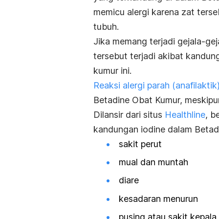
memicu alergi karena zat ters
tubuh.
Jika memang terjadi gejala-gej
tersebut terjadi akibat kandun
kumur ini.
Reaksi alergi parah (anafilaktik
Betadine Obat Kumur, meskipun
Dilansir dari situs
Healthline
, b
kandungan iodine dalam Betad
sakit perut
mual dan muntah
diare
kesadaran menurun
pusing atau sakit kepala