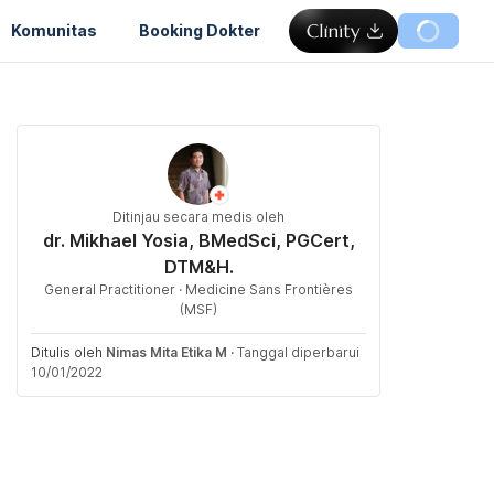
Komunitas
Booking Dokter
Ditinjau secara medis oleh
dr. Mikhael Yosia, BMedSci, PGCert,
DTM&H.
General Practitioner · Medicine Sans Frontières
(MSF)
Ditulis oleh
Nimas Mita Etika M
·
Tanggal diperbarui
10/01/2022