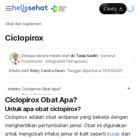
Obat dan Suplemen
Ciclopirox
Ditinjau secara medis oleh
dr. Tania Savitri
·
General
Practitioner
·
Integrated Therapeutic
Ditulis oleh
Risky Candra Swari
·
Tanggal diperbarui 16/03/2021
Indeks:
Ciclopirox Obat Apa?
Dosis Ciclopirox
Ciclopirox Obat Apa?
Efek samping Ciclopirox
Untuk apa obat ciclopirox?
Peringatan dan Perhatian Obat Ciclopirox
Interaksi Obat Ciclopirox
Ciclopirox adalah obat antijamur yang bekerja dengan
Overdosis Ciclopirox
menghentikan pertumbuhan jamur. Obat ini digunakan
untuk mengobati infeksi jamur di kulit seperti
kurap
dan