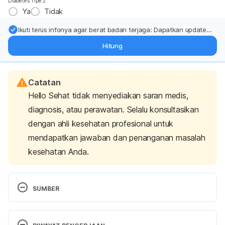
Diabetes Tipe 2
Ya
Tidak
Ikuti terus infonya agar berat badan terjaga: Dapatkan update
dari pakar mengenai dukungan dan perawatan berat badan
Hitung
langsung ke inbox Anda.
Catatan
Hello Sehat tidak menyediakan saran medis,
diagnosis, atau perawatan. Selalu konsultasikan
dengan ahli kesehatan profesional untuk
mendapatkan jawaban dan penanganan masalah
kesehatan Anda.
SUMBER
Cefepime (injection)
. Drugs.com. (2022). Retrieved 
11 February 2022, from 