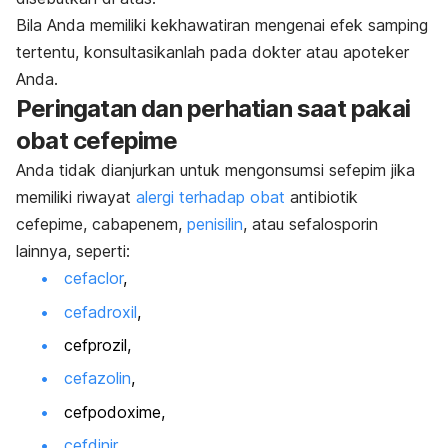
Bila Anda memiliki kekhawatiran mengenai efek samping
tertentu, konsultasikanlah pada dokter atau apoteker
Anda.
Peringatan dan perhatian saat pakai
obat cefepime
Anda tidak dianjurkan untuk mengonsumsi sefepim jika
memiliki riwayat
alergi terhadap obat
antibiotik
cefepime, cabapenem,
penisilin
, atau sefalosporin
lainnya, seperti:
cefaclor
,
cefadroxil
,
cefprozil,
cefazolin
,
cefpodoxime,
cefdinir
,