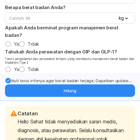
Berapa berat badan Anda?
kg
Apakah Anda berminat program manajemen berat
badan?
Ya
Tidak
Tahukah Anda perawatan dengan GIP dan GLP-1?
*Jenis pengobatan dan perawatan terbaru yang membantu manajemen berat badan dan
Diabetes Tipe 2
Ya
Tidak
Ikuti terus infonya agar berat badan terjaga: Dapatkan update
dari pakar mengenai dukungan dan perawatan berat badan
Hitung
langsung ke inbox Anda.
Catatan
Hello Sehat tidak menyediakan saran medis,
diagnosis, atau perawatan. Selalu konsultasikan
dengan ahli kesehatan profesional untuk