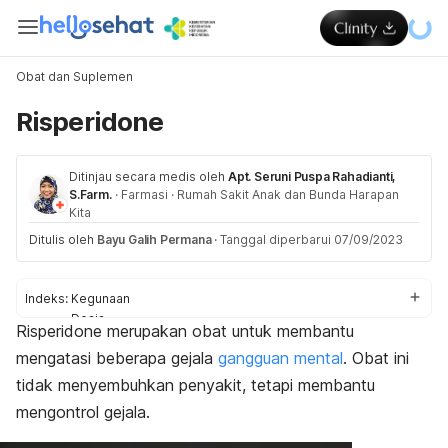
Obat dan Suplemen
Risperidone
Ditinjau secara medis oleh
Apt. Seruni Puspa Rahadianti,
S.Farm.
·
Farmasi
·
Rumah Sakit Anak dan Bunda Harapan
Kita
Ditulis oleh
Bayu Galih Permana
·
Tanggal diperbarui 07/09/2023
Indeks:
Kegunaan
Dosis
Risperidone
merupakan obat untuk membantu
Aturan pakai
mengatasi beberapa gejala
gangguan mental
. Obat ini
Efek samping
Peringatan dan perhatian
tidak menyembuhkan penyakit, tetapi membantu
Efek pada ibu hamil dan menyusui
mengontrol gejala.
Interaksi obat