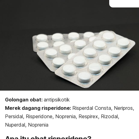
Golongan obat:
a
ntipsikotik
Merek dagang risperidone:
Risperdal Consta, Neripros,
Persidal, Risperidone, Noprenia, Respirex, Rizodal,
Nuperdal, Noprenia
Apa itu obat
risperidone
?