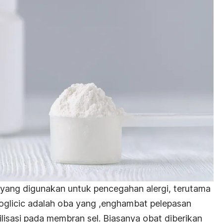
yang digunakan untuk pencegahan alergi, terutama
glicic adalah oba yang ,enghambat pelepasan
bilisasi pada membran sel. Biasanya obat diberikan