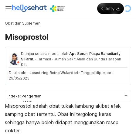
Obat dan Suplemen
Misoprostol
Ditinjau secara medis oleh
Apt. Seruni Puspa Rahadianti,
S.Farm.
·
Farmasi
·
Rumah Sakit Anak dan Bunda Harapan
Kita
Ditulis oleh
Larastining Retno Wulandari
·
Tanggal diperbarui
29/05/2023
Indeks:
Pengertian
Dosis
Misoprostol adalah obat tukak lambung akibat efek
Aturan pakai
samping obat tertentu. Obat ini tergolong keras
Efek samping
Peringatan dan perhatian
sehingga hanya boleh didapat menggunakan resep
Efek pada ibu hamil dan menyusui
dokter.
Interaksi obat