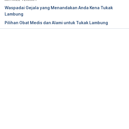
Waspadai Gejala yang Menandakan Anda Kena Tukak
Lambung
Pilihan Obat Medis dan Alami untuk Tukak Lambung
DailyMed – MISOPROSTOL tablet. (2018). 
Retrieved 7 October 2022, from 
https://dailymed.nlm.nih.gov/dailymed/drugInfo.cfm
?setid=c4fe14fb-0a43-4c31-9cd6-
Memuat...
29eb0d156705&audience=consumer