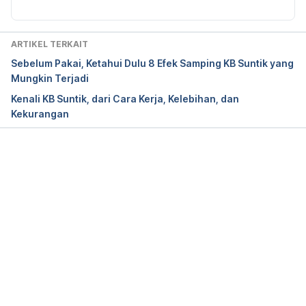
Triclofem Injection – Kegunaan, Efek Samping, 
Ulasan, Komposisi, Interaksi, Peringatan, Substitusi, 
ARTIKEL TERKAIT
dan Dosis – Tunggal – TabletWise – Indonesia. 
Sebelum Pakai, Ketahui Dulu 8 Efek Samping KB Suntik yang
(2019). tabletwise. Retrieved 11 November 2019, 
Mungkin Terjadi
from https://www.tabletwise.com/indonesia-
Kenali KB Suntik, dari Cara Kerja, Kelebihan, dan
id/triclofem-injection
Kekurangan
Medroxyprogesterone Uses, Dosage & Side 
Effects – Drugs.com. (2019). Drugs.com. Retrieved 
11 November 2019, from 
Memuat...
https://www.drugs.com/medroxyprogesterone.html