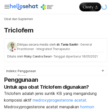
Obat dan Suplemen
Triclofem
Ditinjau secara medis oleh
dr. Tania Savitri
·
General
Practitioner
·
Integrated Therapeutic
Ditulis oleh
Risky Candra Swari
·
Tanggal diperbarui 18/05/2021
Indeks:
Penggunaan
Dosis
Penggunaan
Efek Samping
Untuk apa obat Triclofem digunakan?
Peringatan & Pencegahan
Interaksi obat
Triclofem adalah jenis suntik KB yang mengandung
Overdosis
komposisi aktif
medroxyprogesterone acetat.
Medroxyprogesterone acetat merupakan
hormon