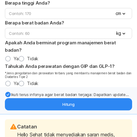
Berapa tinggi Anda?
cm
Berapa berat badan Anda?
kg
Apakah Anda berminat program manajemen berat
badan?
Ya
Tidak
Tahukah Anda perawatan dengan GIP dan GLP-1?
*Jenis pengobatan dan perawatan terbaru yang membantu manajemen berat badan dan
Diabetes Tipe 2
Ya
Tidak
Ikuti terus infonya agar berat badan terjaga: Dapatkan update
dari pakar mengenai dukungan dan perawatan berat badan
Hitung
langsung ke inbox Anda.
Catatan
Hello Sehat tidak menyediakan saran medis,