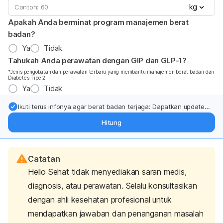
kg
Apakah Anda berminat program manajemen berat
badan?
Ya
Tidak
Tahukah Anda perawatan dengan GIP dan GLP-1?
*Jenis pengobatan dan perawatan terbaru yang membantu manajemen berat badan dan
Diabetes Tipe 2
Ya
Tidak
Ikuti terus infonya agar berat badan terjaga: Dapatkan update
dari pakar mengenai dukungan dan perawatan berat badan
Hitung
langsung ke inbox Anda.
Catatan
Hello Sehat tidak menyediakan saran medis,
diagnosis, atau perawatan. Selalu konsultasikan
dengan ahli kesehatan profesional untuk
mendapatkan jawaban dan penanganan masalah