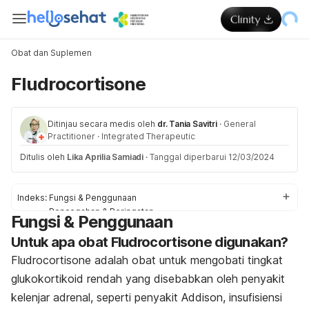
Obat dan Suplemen
Fludrocortisone
Ditinjau secara medis oleh
dr. Tania Savitri
·
General
Practitioner
·
Integrated Therapeutic
Ditulis oleh
Lika Aprilia Samiadi
·
Tanggal diperbarui 12/03/2024
Indeks:
Fungsi & Penggunaan
Pencegahan & Peringatan
Fungsi & Penggunaan
Efek Samping
Untuk apa obat Fludrocortisone digunakan?
Interaksi Obat
Dosis
Fludrocortisone adalah obat untuk mengobati tingkat
glukokortikoid rendah yang disebabkan oleh penyakit
kelenjar adrenal, seperti penyakit Addison, insufisiensi