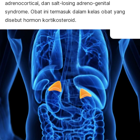
adrenocortical, dan
salt-losing adreno-genital
syndrome
. Obat ini termasuk dalam kelas obat yang
disebut hormon kortikosteroid.