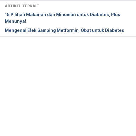
October 2022, from 
ARTIKEL TERKAIT
https://www.mims.com/indonesia/drug/info/vildaglip
15 Pilihan Makanan dan Minuman untuk Diabetes, Plus
tin?mtype=generic
Menunya!
Mengenal Efek Samping Metformin, Obat untuk Diabetes
Mathieu, C. (2008). Vildagliptin: a new oral 
treatment for type 2 diabetes mellitus. Vascular 
Memuat...
Health And Risk Management, Volume 4, 1349-
1360. 
doi: 10.2147/vhrm.s3005