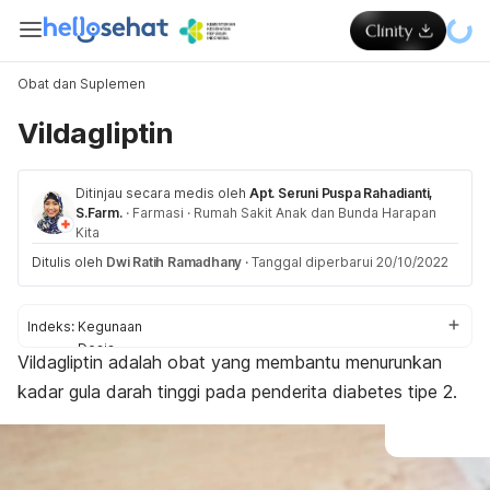
Obat dan Suplemen
Vildagliptin
Ditinjau secara medis oleh
Apt. Seruni Puspa Rahadianti,
S.Farm.
·
Farmasi
·
Rumah Sakit Anak dan Bunda Harapan
Kita
Ditulis oleh
Dwi Ratih Ramadhany
·
Tanggal diperbarui 20/10/2022
Indeks:
Kegunaan
Dosis
Vildagliptin adalah obat yang membantu menurunkan
Aturan konsumsi
kadar gula darah tinggi pada penderita diabetes tipe 2.
Efek samping
Peringatan dan perhatian
Efek pada ibu hamil dan menyusui
Interaksi obat