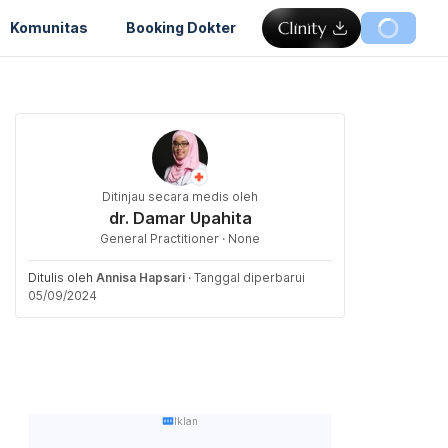
Komunitas
Booking Dokter
Ditinjau secara medis oleh
dr. Damar Upahita
General Practitioner · None
Ditulis oleh
Annisa Hapsari
·
Tanggal diperbarui
05/09/2024
Iklan