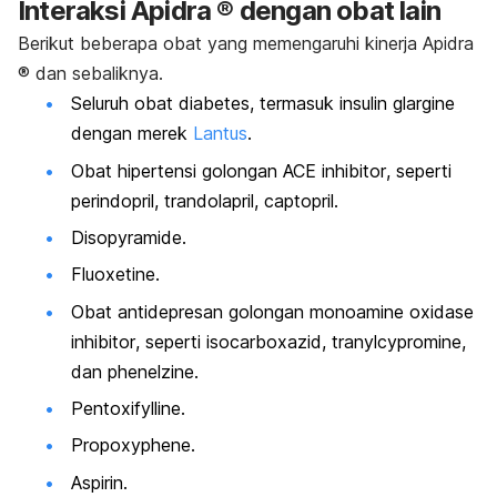
Interaksi Apidra ® dengan obat lain
Berikut beberapa obat yang memengaruhi kinerja Apidra
® dan sebaliknya.
Seluruh obat diabetes, termasuk insulin
glargine
dengan merek
Lantus
.
Obat hipertensi golongan
ACE inhibitor
, seperti
perindopril
,
trandolapril
,
captopril
.
Disopyramide
.
Fluoxetine
.
Obat antidepresan golongan
monoamine oxidase
inhibitor
, seperti
isocarboxazid
,
tranylcypromine
,
dan
phenelzine
.
Pentoxifylline
.
Propoxyphene
.
Aspirin.