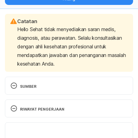
langsung ke inbox Anda.
Catatan
Hello Sehat tidak menyediakan saran medis,
diagnosis, atau perawatan. Selalu konsultasikan
dengan ahli kesehatan profesional untuk
mendapatkan jawaban dan penanganan masalah
kesehatan Anda.
SUMBER
DailyMed – APIDRA- insulin glulisine injection, 
RIWAYAT PENGERJAAN
solution APIDRA SOLOSTAR- insulin glulisine 
injection, solution. (2019). Retrieved 1 December 
Versi Terbaru
2022, from 
https://dailymed.nlm.nih.gov/dailymed/drugInfo.cfm
22/12/2022