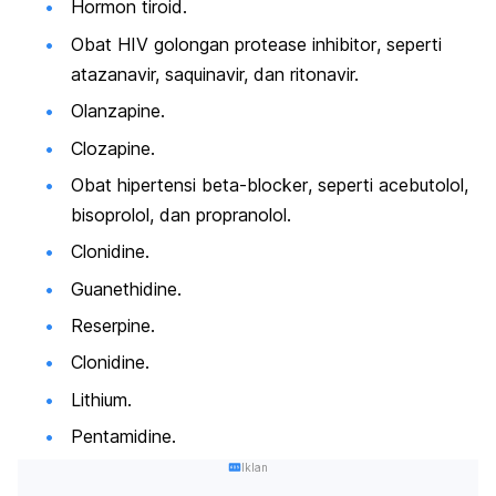
Hormon tiroid.
Obat HIV golongan
protease inhibitor
, seperti
atazanavir, saquinavir, dan ritonavir.
Olanzapine
.
Clozapine
.
Obat hipertensi
beta-blocker
, seperti
acebutolol
,
bisoprolol
, dan
propranolol
.
Clonidine
.
Guanethidine
.
Reserpine
.
Clonidine
.
Lithium
.
Pentamidine
.
Iklan