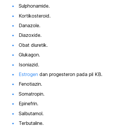
S
ulphonamide
.
Kortikosteroid.
Danazole
.
Diazoxide
.
Obat diuretik.
Glukagon.
Isoniazid.
Estrogen
dan progesteron pada pil KB.
Fenotiazin.
Somatropin.
Epinefrin.
Salbutamol.
Terbutaline
.