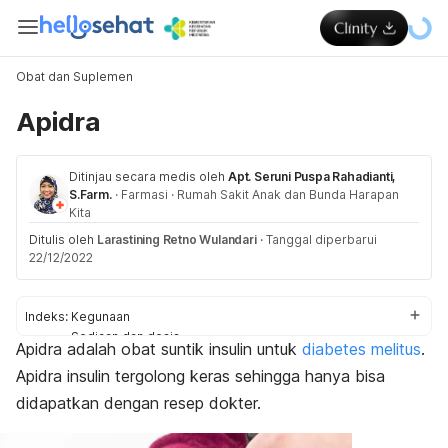
Obat dan Suplemen
Apidra
Ditinjau secara medis oleh
Apt. Seruni Puspa Rahadianti,
S.Farm.
·
Farmasi
·
Rumah Sakit Anak dan Bunda Harapan
Kita
Ditulis oleh
Larastining Retno Wulandari
·
Tanggal diperbarui
22/12/2022
Indeks:
Kegunaan
Sediaan dan dosis
Apidra adalah obat suntik insulin untuk
diabetes melitus
.
Aturan pakai
Apidra insulin tergolong keras sehingga hanya bisa
Efek samping
Peringatan dan perhatian
didapatkan dengan resep dokter.
Efek pada ibu hamil dan menyusui
Interaksi obat