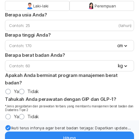
Laki-laki
Perempuan
Berapa usia Anda?
(tahun)
Berapa tinggi Anda?
cm
Berapa berat badan Anda?
kg
Apakah Anda berminat program manajemen berat
badan?
Ya
Tidak
Tahukah Anda perawatan dengan GIP dan GLP-1?
*Jenis pengobatan dan perawatan terbaru yang membantu manajemen berat badan dan
Diabetes Tipe 2
Ya
Tidak
Ikuti terus infonya agar berat badan terjaga: Dapatkan update
dari pakar mengenai dukungan dan perawatan berat badan
Hitung