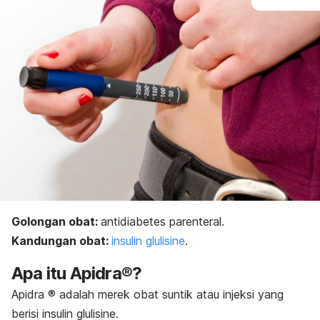
Golongan obat:
a
ntidiabetes parenteral.
Kandungan obat:
insulin
glulisine
.
Apa itu Apidra®?
Apidra ® adalah merek obat suntik atau injeksi yang
berisi
insulin
glulisine
.