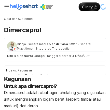
Obat dan Suplemen
Dimercaprol
Ditinjau secara medis oleh
dr. Tania Savitri
·
General
Practitioner
·
Integrated Therapeutic
Ditulis oleh
Novita Joseph
·
Tanggal diperbarui 17/03/2021
Indeks:
Kegunaan
Cara Pakai dan Penyimpanan
Kegunaan
Dosis
Untuk apa dimercaprol?
Efek Samping
Pencegahan dan Peringatan
Dimercaprol adalah obat agen
chelating
yang digunakan
Interaksi Obat
untuk menghilangkan logam berat (seperti timbal atau
Overdosis
merkuri) dari darah.