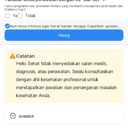
*Jenis pengobatan dan perawatan terbaru yang membantu manajemen berat badan dan
Diabetes Tipe 2
Ya
Tidak
Ikuti terus infonya agar berat badan terjaga: Dapatkan update
dari pakar mengenai dukungan dan perawatan berat badan
Hitung
langsung ke inbox Anda.
Catatan
Hello Sehat tidak menyediakan saran medis,
diagnosis, atau perawatan. Selalu konsultasikan
dengan ahli kesehatan profesional untuk
mendapatkan jawaban dan penanganan masalah
kesehatan Anda.
SUMBER
Sanford, A. (2007). Chemical burns. 
Total Burn 