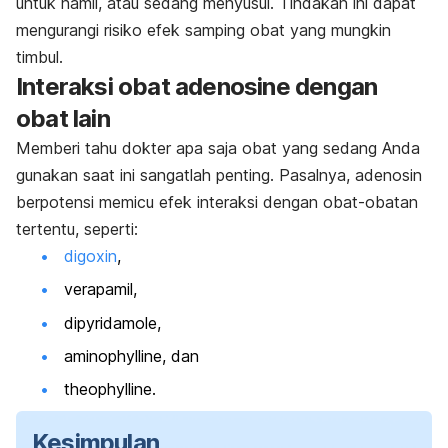
untuk hamil, atau sedang menyusui. T
indakan ini dapat
mengurangi risiko efek samping obat yang mungkin
timbul.
Interaksi obat adenosine dengan
obat lain
Memberi tahu dokter apa saja obat yang sedang Anda
gunakan saat ini sangatlah penting. Pasalnya, adenosin
berpotensi memicu efek interaksi dengan obat-obatan
tertentu, seperti:
digoxin
,
verapamil,
dipyridamole
,
aminophylline
, dan
theophylline
.
Kesimpulan