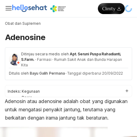
Obat dan Suplemen
Adenosine
Ditinjau secara medis oleh
Apt. Seruni Puspa Rahadianti,
S.Farm.
·
Farmasi
·
Rumah Sakit Anak dan Bunda Harapan
Kita
Ditulis oleh
Bayu Galih Permana
·
Tanggal diperbarui 20/09/2022
Indeks:
Kegunaan
Dosis
Adenosin atau
adenosine
adalah obat yang digunakan
Peringatan dan perhatian
untuk mengatasi
penyakit jantung
, terutama yang
Efek samping
Efek pada ibu hamil dan menyusui
berkaitan dengan irama jantung tak beraturan.
Interaksi obat