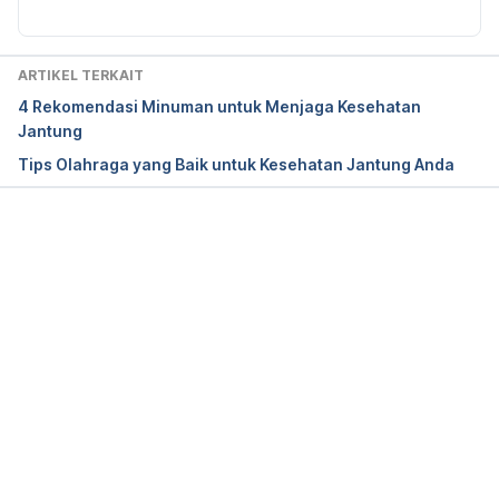
0-323-07445-2.00008-2
ARTIKEL TERKAIT
4 Rekomendasi Minuman untuk Menjaga Kesehatan
Singh, S., & McKintosh, R. (2022). Adenosine. 
Jantung
Statpearls Publishing
. Retrieved from 
Tips Olahraga yang Baik untuk Kesehatan Jantung Anda
https://www.ncbi.nlm.nih.gov/books/NBK519049/
Memuat...