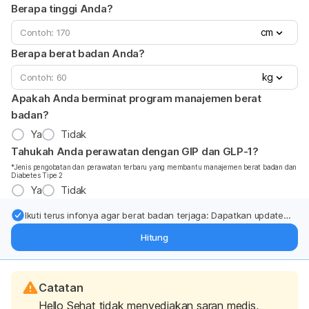
Berapa tinggi Anda?
cm
Berapa berat badan Anda?
kg
Apakah Anda berminat program manajemen berat
badan?
Ya
Tidak
Tahukah Anda perawatan dengan GIP dan GLP-1?
*Jenis pengobatan dan perawatan terbaru yang membantu manajemen berat badan dan
Diabetes Tipe 2
Ya
Tidak
Ikuti terus infonya agar berat badan terjaga: Dapatkan update
dari pakar mengenai dukungan dan perawatan berat badan
Hitung
langsung ke inbox Anda.
Catatan
Hello Sehat tidak menyediakan saran medis,