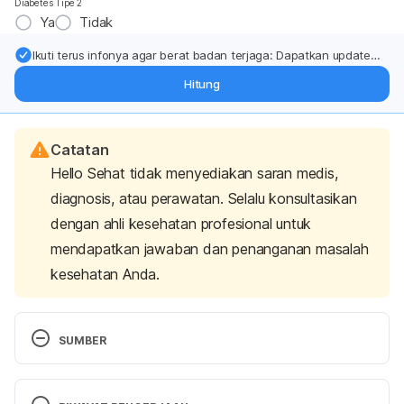
Diabetes Tipe 2
Ya
Tidak
Ikuti terus infonya agar berat badan terjaga: Dapatkan update
dari pakar mengenai dukungan dan perawatan berat badan
Hitung
langsung ke inbox Anda.
Catatan
Hello Sehat tidak menyediakan saran medis,
diagnosis, atau perawatan. Selalu konsultasikan
dengan ahli kesehatan profesional untuk
mendapatkan jawaban dan penanganan masalah
kesehatan Anda.
SUMBER
PERATURAN KEPALA BADAN PENGAWAS OBAT 
DAN MAKANAN REPUBLIK INDONESIA NOMOR 