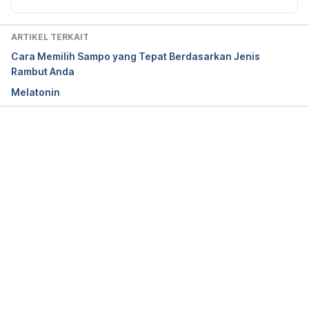
Drugs.com. Retrieved March 3, 2020, from 
https://www.drugs.com/mtm/selenium-sulfide-
ARTIKEL TERKAIT
topical.html#moreResources
Cara Memilih Sampo yang Tepat Berdasarkan Jenis
Rambut Anda
Selsun – MedlinePlus. (2017). Retrieved March 3, 
Melatonin
2020, from 
https://medlineplus.gov/druginfo/meds/a682258.ht
ml
Memuat...
Selsun Shampoo – WebMD. (n.d.). Retrieved March 
3, 2020, from 
https://www.webmd.com/drugs/2/drug-
7246/selsun-topical/details