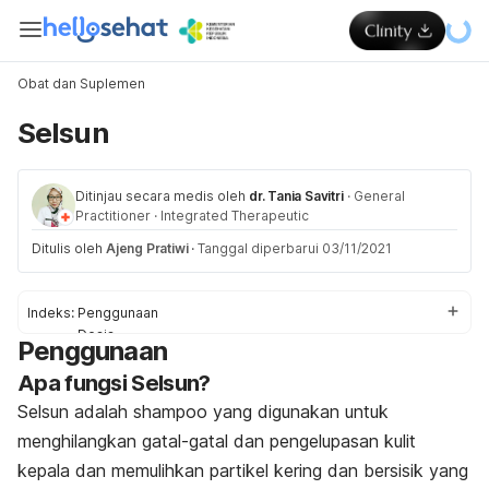
Obat dan Suplemen
Selsun
Ditinjau secara medis oleh
dr. Tania Savitri
·
General
Practitioner
·
Integrated Therapeutic
Ditulis oleh
Ajeng Pratiwi
·
Tanggal diperbarui 03/11/2021
Indeks:
Penggunaan
Dosis
Penggunaan
Peringatan
Apa fungsi Selsun?
Efek Samping
Interaksi Obat
Selsun adalah shampoo yang digunakan untuk
Overdosis
menghilangkan gatal-gatal dan pengelupasan kulit
kepala dan memulihkan partikel kering dan bersisik yang