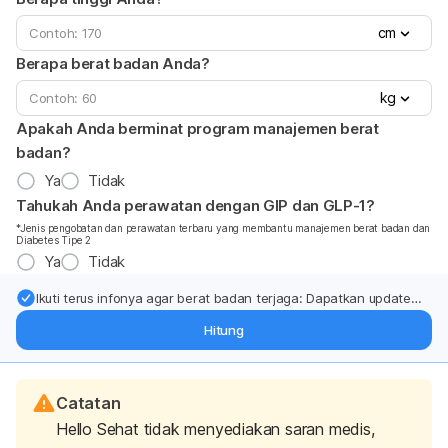
cm
Berapa berat badan Anda?
kg
Apakah Anda berminat program manajemen berat
badan?
Ya
Tidak
Tahukah Anda perawatan dengan GIP dan GLP-1?
*Jenis pengobatan dan perawatan terbaru yang membantu manajemen berat badan dan
Diabetes Tipe 2
Ya
Tidak
Ikuti terus infonya agar berat badan terjaga: Dapatkan update
dari pakar mengenai dukungan dan perawatan berat badan
Hitung
langsung ke inbox Anda.
Catatan
Hello Sehat tidak menyediakan saran medis,