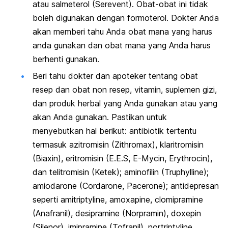
atau salmeterol (Serevent). Obat-obat ini tidak
boleh digunakan dengan formoterol. Dokter Anda
akan memberi tahu Anda obat mana yang harus
anda gunakan dan obat mana yang Anda harus
berhenti gunakan.
Beri tahu dokter dan apoteker tentang obat
resep dan obat non resep, vitamin, suplemen gizi,
dan produk herbal yang Anda gunakan atau yang
akan Anda gunakan. Pastikan untuk
menyebutkan hal berikut: antibiotik tertentu
termasuk azitromisin (Zithromax), klaritromisin
(Biaxin), eritromisin (E.E.S, E-Mycin, Erythrocin),
dan telitromisin (Ketek); aminofilin (Truphylline);
amiodarone (Cordarone, Pacerone); antidepresan
seperti amitriptyline, amoxapine, clomipramine
(Anafranil), desipramine (Norpramin), doxepin
(Silenor), imipramine (Tofranil), nortriptyline