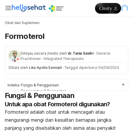
Obat dan Suplemen
Formoterol
Ditinjau secara medis oleh
dr. Tania Savitri
·
General
Practitioner
·
Integrated Therapeutic
Ditulis oleh
Lika Aprilia Samiadi
·
Tanggal diperbarui 04/09/2024
Indeks:
Fungsi & Penggunaan
Pencegahan & Peringatan
Fungsi & Penggunaan
Efek Samping
Untuk apa obat Formoterol digunakan?
Interaksi Obat
Dosis
Formoterol adalah obat untuk mencegah atau
mengurangi mengi dan kesulitan bernapas jangka
panjang yang disebabkan oleh asma atau penyakit