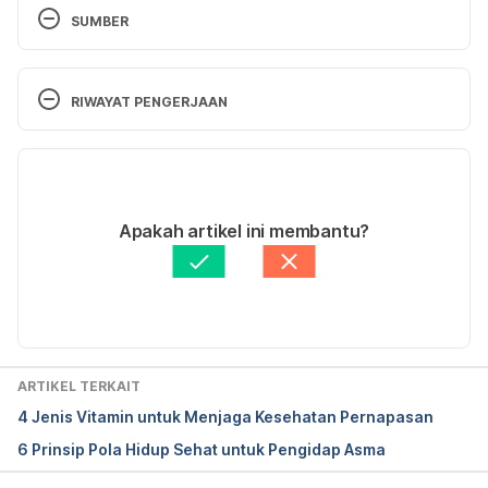
SUMBER
Formoterol. http://www.mims.com/indonesia/drug/in
fo/formoterol?mtype=generic
RIWAYAT PENGERJAAN
Versi Terbaru
04/09/2024
Ditulis oleh 
Lika Aprilia Samiadi
Apakah artikel ini membantu?
Ditinjau secara medis oleh
dr. Tania Savitri
Diperbarui oleh: 
Abduraafi Andrian
ARTIKEL TERKAIT
4 Jenis Vitamin untuk Menjaga Kesehatan Pernapasan
6 Prinsip Pola Hidup Sehat untuk Pengidap Asma