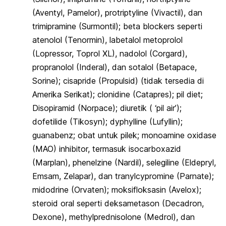
(Aventyl, Pamelor), protriptyline (Vivactil), dan
trimipramine (Surmontil); beta blockers seperti
atenolol (Tenormin), labetalol metoprolol
(Lopressor, Toprol XL), nadolol (Corgard),
propranolol (Inderal), dan sotalol (Betapace,
Sorine); cisapride (Propulsid) (tidak tersedia di
Amerika Serikat); clonidine (Catapres); pil diet;
Disopiramid (Norpace); diuretik ( ‘pil air’);
dofetilide (Tikosyn); dyphylline (Lufyllin);
guanabenz; obat untuk pilek; monoamine oxidase
(MAO) inhibitor, termasuk isocarboxazid
(Marplan), phenelzine (Nardil), selegiline (Eldepryl,
Emsam, Zelapar), dan tranylcypromine (Parnate);
midodrine (Orvaten); moksifloksasin (Avelox);
steroid oral seperti deksametason (Decadron,
Dexone), methylprednisolone (Medrol), dan