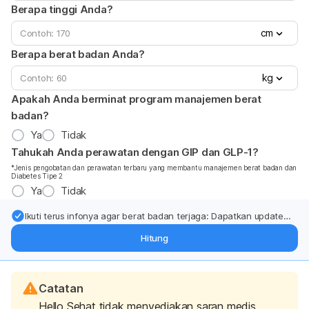
Berapa tinggi Anda?
cm
Berapa berat badan Anda?
kg
Apakah Anda berminat program manajemen berat
badan?
Ya
Tidak
Tahukah Anda perawatan dengan GIP dan GLP-1?
*Jenis pengobatan dan perawatan terbaru yang membantu manajemen berat badan dan
Diabetes Tipe 2
Ya
Tidak
Ikuti terus infonya agar berat badan terjaga: Dapatkan update
dari pakar mengenai dukungan dan perawatan berat badan
Hitung
langsung ke inbox Anda.
Catatan
Hello Sehat tidak menyediakan saran medis,