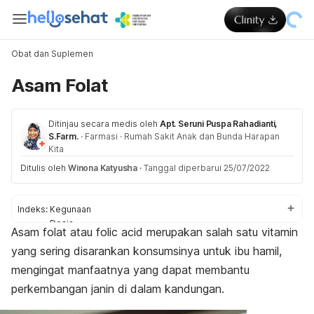
Obat dan Suplemen
Asam Folat
Ditinjau secara medis oleh
Apt. Seruni Puspa Rahadianti,
S.Farm.
·
Farmasi
·
Rumah Sakit Anak dan Bunda Harapan
Kita
Ditulis oleh
Winona Katyusha
·
Tanggal diperbarui 25/07/2022
Indeks:
Kegunaan
Dosis
Asam folat atau
folic acid
merupakan salah satu vitamin
Aturan pakai
yang sering disarankan konsumsinya untuk ibu hamil,
Efek samping
Peringatan dan perhatian
mengingat manfaatnya yang dapat membantu
Efek pada ibu hamil dan menyusui
perkembangan janin di dalam kandungan.
Interaksi obat