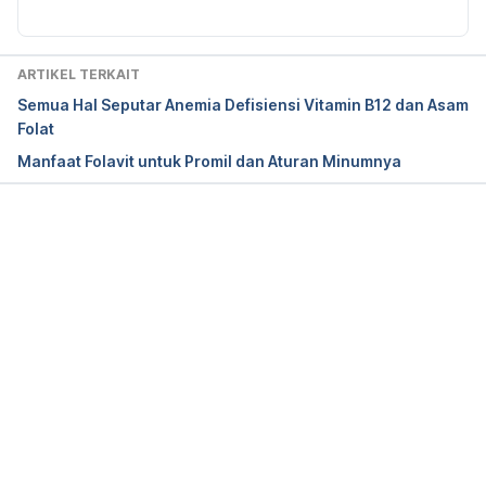
acid/
ARTIKEL TERKAIT
Folate and Folic Acid on the Nutrition and 
Semua Hal Seputar Anemia Defisiensi Vitamin B12 dan Asam
Supplement Facts Labels. (2022). Retrieved 24 
Folat
June 2022, from https://www.fda.gov/food/new-
Manfaat Folavit untuk Promil dan Aturan Minumnya
nutrition-facts-label/folate-and-folic-acid-nutrition-
and-supplement-facts-labels
Memuat...