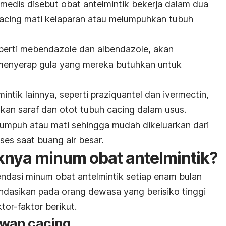
 medis disebut obat antelmintik bekerja dalam dua
acing mati kelaparan atau melumpuhkan tubuh
perti
mebendazole
dan
albendazole
, akan
menyerap gula yang mereka butuhkan untuk
mintik lainnya, seperti
praziquantel
dan
ivermectin
,
an saraf dan otot tubuh cacing dalam usus.
umpuh atau mati sehingga mudah dikeluarkan dari
es saat buang air besar.
knya minum obat antelmintik?
ndasi minum obat antelmintik setiap enam bulan
ndasikan pada orang dewasa yang berisiko tinggi
or-faktor berikut.
rawan cacing