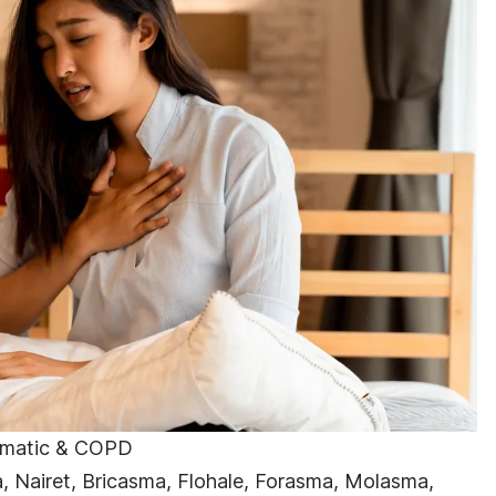
hmatic & COPD
, Nairet,
Bricasma,
Flohale,
Forasma,
Molasma,