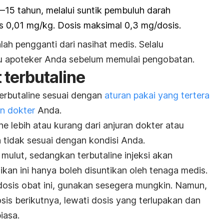
15 tahun, melalui suntik pembuluh darah
is 0,01 mg/kg. Dosis maksimal 0,3 mg/dosis.
lah pengganti dari nasihat medis. Selalu
au apoteker Anda sebelum memulai pengobatan.
t
terbutaline
erbutaline
sesuai dengan
aturan pakai yang tertera
an dokter
Anda.
ine
lebih atau kurang dari anjuran dokter atau
 tidak sesuai dengan kondisi Anda.
ui mulut, sedangkan
terbutaline
injeksi akan
tikan ini hanya boleh disuntikan oleh tenaga medis.
osis obat ini, gunakan sesegera mungkin. Namun,
is berikutnya, lewati dosis yang terlupakan dan
iasa.