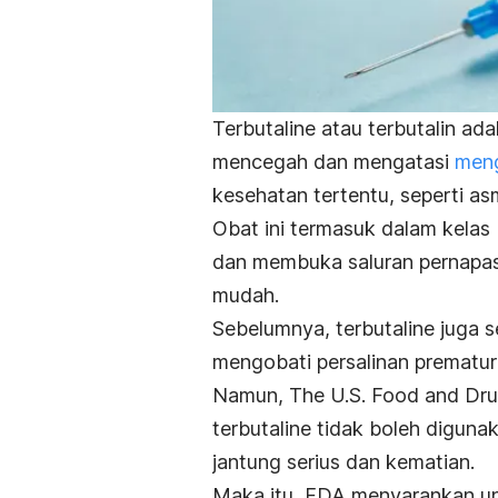
Terbutaline
atau terbutalin ada
mencegah dan mengatasi
men
kesehatan tertentu, seperti a
Obat ini termasuk dalam kela
dan membuka saluran pernapas
mudah.
Sebelumnya,
terbutaline
juga s
mengobati persalinan prematur 
Namun, The U.S. Food and Dru
terbutaline
tidak boleh diguna
jantung serius dan kematian.
Maka itu, FDA menyarankan u