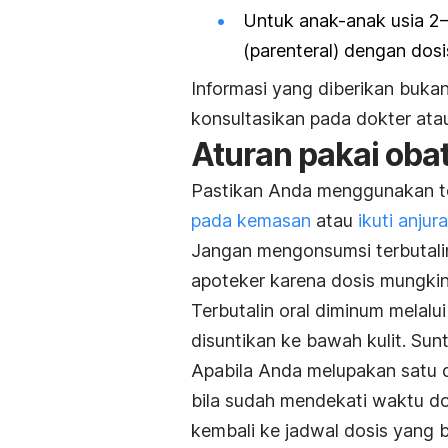
Untuk anak-anak usia 2—
(parenteral) dengan dos
Informasi yang diberikan bukan
konsultasikan pada dokter at
Aturan pakai oba
Pastikan Anda menggunakan
t
pada kemasan
atau
ikuti anjur
Jangan mengonsumsi
terbutal
apoteker karena dosis mungkin
Terbutalin oral diminum melal
disuntikan ke bawah kulit. Sun
Apabila Anda melupakan satu d
bila sudah mendekati waktu dos
kembali ke jadwal dosis yang b