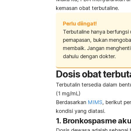
kemasan obat
terbutaline
.
Perlu diingat!
Terbutaline
hanya berfungsi 
pernapasan, bukan mengobati
membaik. Jangan menghentik
dahulu dengan dokter.
Dosis obat
terbut
Terbutalin tersedia dalam bentu
(1 mg/mL)
Berdasarkan
MIMS
, berikut p
kondisi yang diatasi.
1. Bronkospasme aku
Dosis dewasa adalah sebagai b