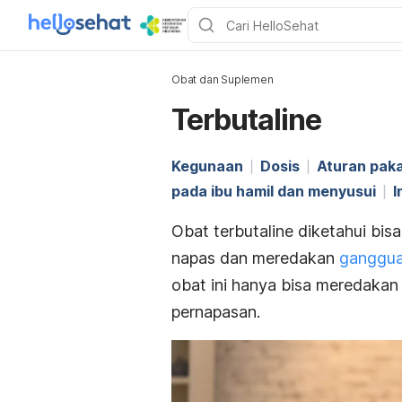
Obat dan Suplemen
Terbutaline
Kegunaan
Dosis
Aturan paka
pada ibu hamil dan menyusui
I
Obat
terbutaline
diketahui bis
napas dan meredakan
ganggua
obat ini hanya bisa meredaka
pernapasan.