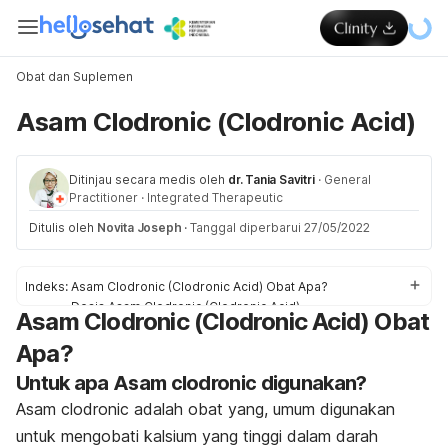
Obat dan Suplemen
Asam Clodronic (Clodronic Acid)
Ditinjau secara medis oleh
dr. Tania Savitri
·
General
Practitioner
·
Integrated Therapeutic
Ditulis oleh
Novita Joseph
·
Tanggal diperbarui 27/05/2022
Indeks:
Asam Clodronic (Clodronic Acid) Obat Apa?
Dosis Asam Clodronic (Clodronic Acid)
Asam Clodronic (Clodronic Acid) Obat
Efek samping Asam Clodronic (Clodronic Acid)
Apa?
Peringatan dan Perhatian Obat Asam Clodronic (Clodronic
Acid)
Untuk apa Asam clodronic digunakan?
Interaksi Obat Asam Clodronic (Clodronic Acid)
Asam clodronic adalah obat yang, umum digunakan
Overdosis Asam Clodronic (Clodronic Acid)
untuk mengobati kalsium yang tinggi dalam darah