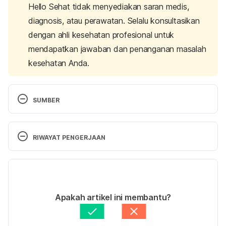
Hello Sehat tidak menyediakan saran medis,
diagnosis, atau perawatan. Selalu konsultasikan
dengan ahli kesehatan profesional untuk
mendapatkan jawaban dan penanganan masalah
kesehatan Anda.
SUMBER
MIMS. Clodronic Acid. 2016. 
http://mims.com/Indonesia/Home/GatewaySubscrip
RIWAYAT PENGERJAAN
tion/?generic=Clodronic+Acid Accessed February 
18th, 2016
Versi Terbaru
27/05/2022
Ditulis oleh 
Novita Joseph
Apakah artikel ini membantu?
Ditinjau secara medis oleh
dr. Tania Savitri
Diperbarui oleh: 
Nanda Saputri