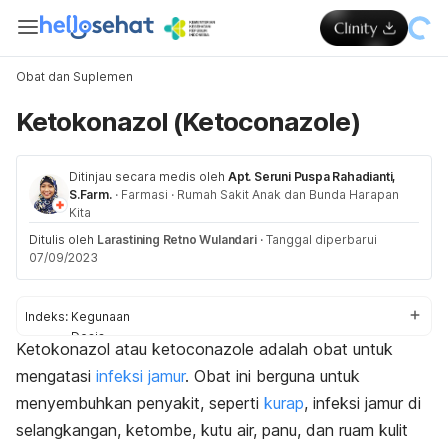
Obat dan Suplemen
Ketokonazol (Ketoconazole)
Ditinjau secara medis oleh
Apt. Seruni Puspa Rahadianti,
S.Farm.
·
Farmasi
·
Rumah Sakit Anak dan Bunda Harapan
Kita
Ditulis oleh
Larastining Retno Wulandari
·
Tanggal diperbarui
07/09/2023
Indeks:
Kegunaan
Dosis
Ketokonazol atau
ketoconazole
adalah obat untuk
Aturan pakai
mengatasi
infeksi jamur
. Obat ini berguna untuk
Efek samping
Peringatan dan perhatian
menyembuhkan penyakit, seperti
kurap
, infeksi jamur di
Efek pada ibu hamil dan menyusui
selangkangan, ketombe, kutu air, panu, dan ruam kulit
Interaksi obat