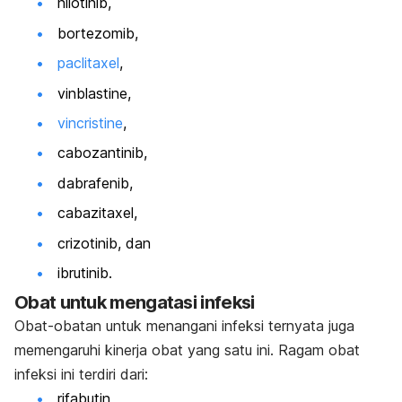
nilotinib,
bortezomib,
paclitaxel
,
vinblastine
,
vincristine
,
cabozantinib
,
dabrafenib,
cabazitaxel
,
crizotinib
, dan
ibrutinib.
Obat untuk mengatasi infeksi
Obat-obatan untuk menangani infeksi ternyata juga
memengaruhi kinerja obat yang satu ini. Ragam obat
infeksi ini terdiri dari:
rifabutin,