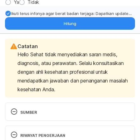
Ya
Tidak
Ikuti terus infonya agar berat badan terjaga: Dapatkan update
dari pakar mengenai dukungan dan perawatan berat badan
Hitung
langsung ke inbox Anda.
Catatan
Hello Sehat tidak menyediakan saran medis,
diagnosis, atau perawatan. Selalu konsultasikan
dengan ahli kesehatan profesional untuk
mendapatkan jawaban dan penanganan masalah
kesehatan Anda.
SUMBER
Ketoconazole. (2022). Retrieved 2 February 2022, 
RIWAYAT PENGERJAAN
from 