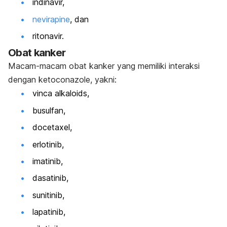
indinavir,
nevirapine
, dan
ritonavir.
Obat kanker
Macam-macam obat kanker yang memiliki interaksi
dengan
ketoconazole
, yakni:
vinca alkaloids
,
busulfan,
docetaxel
,
erlotinib,
imatinib,
dasatinib,
sunitinib,
lapatinib,