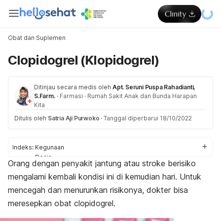
Obat dan Suplemen
Clopidogrel (Klopidogrel)
Ditinjau secara medis oleh
Apt. Seruni Puspa Rahadianti,
S.Farm.
·
Farmasi
·
Rumah Sakit Anak dan Bunda Harapan
Kita
Ditulis oleh
Satria Aji Purwoko
·
Tanggal diperbarui 18/10/2022
Indeks:
Kegunaan
Dosis
Orang dengan penyakit jantung atau stroke berisiko
Aturan pakai
mengalami kembali kondisi ini di kemudian hari. Untuk
Efek samping
Peringatan dan perhatian
mencegah dan menurunkan risikonya, dokter bisa
Efek pada ibu hamil dan menyusui
meresepkan obat
clopidogrel
.
Interaksi obat