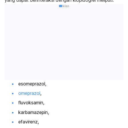
yang dapat berinteraksi dengan klopidogrel meliputi:
Iklan
esomeprazol,
omeprazol
,
fluvoksamin,
karbamazepin,
efavirenz,