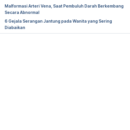
Malformasi Arteri Vena, Saat Pembuluh Darah Berkembang
Secara Abnormal
6 Gejala Serangan Jantung pada Wanita yang Sering
Clopidogrel
. MIMS. (2018). Retrieved 6 October 
Diabaikan
2022, from 
https://www.mims.com/indonesia/drug/info/clopido
grel?mtype=generic
Memuat...