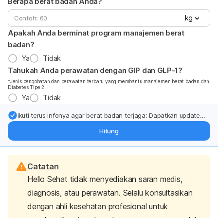
Berapa berat badan Anda?
kg
Apakah Anda berminat program manajemen berat
badan?
Ya
Tidak
Tahukah Anda perawatan dengan GIP dan GLP-1?
*Jenis pengobatan dan perawatan terbaru yang membantu manajemen berat badan dan
Diabetes Tipe 2
Ya
Tidak
Ikuti terus infonya agar berat badan terjaga: Dapatkan update
dari pakar mengenai dukungan dan perawatan berat badan
Hitung
langsung ke inbox Anda.
Catatan
Hello Sehat tidak menyediakan saran medis,
diagnosis, atau perawatan. Selalu konsultasikan
dengan ahli kesehatan profesional untuk