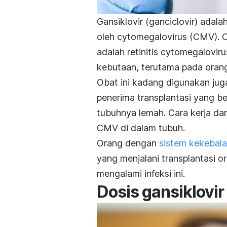
Gansiklovir (
ganciclovir
) adala
oleh
cytomegalovirus
(CMV). Co
adalah
retinitis cytomegaloviru
kebutaan, terutama pada oran
Obat ini kadang digunakan ju
penerima transplantasi yang be
tubuhnya lemah. Cara kerja dar
CMV di dalam tubuh.
Orang dengan
sistem kekebal
yang menjalani transplantasi o
mengalami infeksi ini.
Dosis gansiklovir