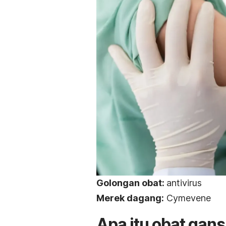
Golongan obat:
antivirus
Merek dagang:
Cymevene
Apa itu obat gans