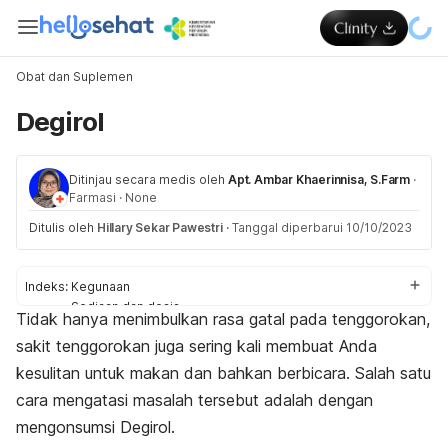
Obat dan Suplemen
Degirol
Ditinjau secara medis oleh
Apt. Ambar Khaerinnisa, S.Farm
·
Farmasi
·
None
Ditulis oleh
Hillary Sekar Pawestri
·
Tanggal diperbarui 10/10/2023
Indeks:
Kegunaan
Sediaan dan dosis
Tidak hanya menimbulkan rasa gatal pada tenggorokan,
Efek samping
sakit tenggorokan juga sering kali membuat Anda
Peringatan dan perhatian
Efek pada ibu hamil dan menyusui
kesulitan untuk makan dan bahkan berbicara. Salah satu
Interaksi obat
cara mengatasi masalah tersebut adalah dengan
mengonsumsi Degirol.