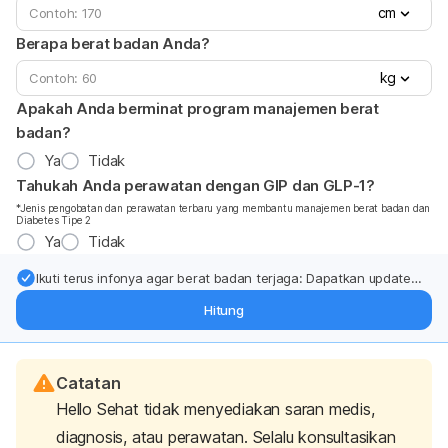
cm
Berapa berat badan Anda?
kg
Apakah Anda berminat program manajemen berat
badan?
Ya
Tidak
Tahukah Anda perawatan dengan GIP dan GLP-1?
*Jenis pengobatan dan perawatan terbaru yang membantu manajemen berat badan dan
Diabetes Tipe 2
Ya
Tidak
Ikuti terus infonya agar berat badan terjaga: Dapatkan update
dari pakar mengenai dukungan dan perawatan berat badan
Hitung
langsung ke inbox Anda.
Catatan
Hello Sehat tidak menyediakan saran medis,
diagnosis, atau perawatan. Selalu konsultasikan