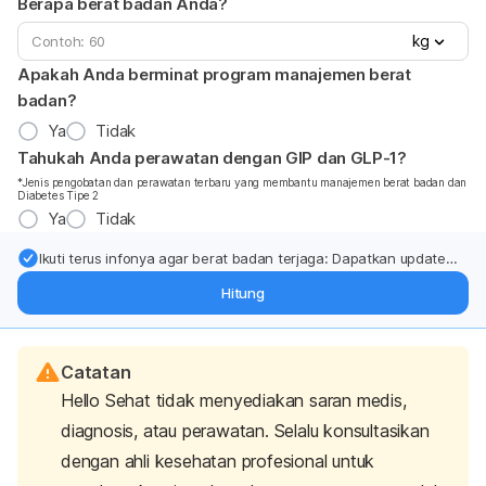
Berapa berat badan Anda?
kg
Apakah Anda berminat program manajemen berat
badan?
Ya
Tidak
Tahukah Anda perawatan dengan GIP dan GLP-1?
*Jenis pengobatan dan perawatan terbaru yang membantu manajemen berat badan dan
Diabetes Tipe 2
Ya
Tidak
Ikuti terus infonya agar berat badan terjaga: Dapatkan update
dari pakar mengenai dukungan dan perawatan berat badan
Hitung
langsung ke inbox Anda.
Catatan
Hello Sehat tidak menyediakan saran medis,
diagnosis, atau perawatan. Selalu konsultasikan
dengan ahli kesehatan profesional untuk