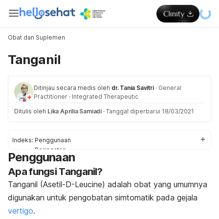
Obat dan Suplemen
Tanganil
Ditinjau secara medis oleh
dr. Tania Savitri
·
General
Practitioner
·
Integrated Therapeutic
Ditulis oleh
Lika Aprilia Samiadi
·
Tanggal diperbarui 18/03/2021
Indeks:
Penggunaan
Peringatan
Penggunaan
Efek Samping
Apa fungsi Tanganil?
Interaksi Obat
Dosis
Tanganil (Asetil-D-Leucine) adalah obat yang umumnya
digunakan untuk pengobatan simtomatik pada gejala
vertigo
.