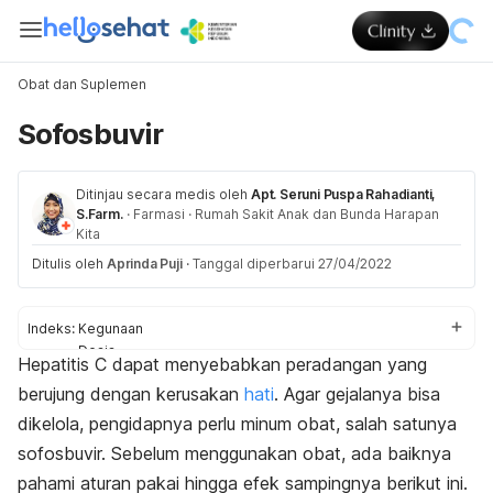
Obat dan Suplemen
Sofosbuvir
Ditinjau secara medis oleh
Apt. Seruni Puspa Rahadianti,
S.Farm.
·
Farmasi
·
Rumah Sakit Anak dan Bunda Harapan
Kita
Ditulis oleh
Aprinda Puji
·
Tanggal diperbarui 27/04/2022
Indeks:
Kegunaan
Dosis
Hepatitis C dapat menyebabkan peradangan yang
Aturan pakai
berujung dengan kerusakan
hati
. Agar gejalanya bisa
Efek samping
Peringatan dan perhatian
dikelola, pengidapnya perlu minum obat, salah satunya
Efek pada ibu hamil dan menyusui
sofosbuvir. Sebelum menggunakan obat, ada baiknya
Interaksi obat
pahami aturan pakai hingga efek sampingnya berikut ini.