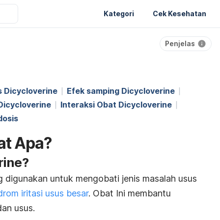
Kategori
Cek Kesehatan
Penjelas
s Dicycloverine
Efek samping Dicycloverine
Dicycloverine
Interaksi Obat Dicycloverine
dosis
at Apa?
rine?
g digunakan untuk mengobati jenis masalah usus
drom iritasi usus besar
. Obat Ini membantu
dan usus.