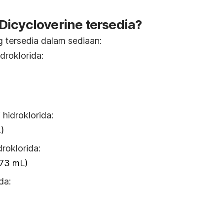
Dicycloverine tersedia?
g tersedia dalam sediaan:
droklorida:
 hidroklorida:
)
roklorida:
473 mL)
da: