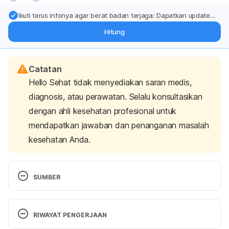
Ikuti terus infonya agar berat badan terjaga: Dapatkan update
dari pakar mengenai dukungan dan perawatan berat badan
Hitung
langsung ke inbox Anda.
Catatan
Hello Sehat tidak menyediakan saran medis,
diagnosis, atau perawatan. Selalu konsultasikan
dengan ahli kesehatan profesional untuk
mendapatkan jawaban dan penanganan masalah
kesehatan Anda.
SUMBER
Shaikh, R., & M. Walker, G. (2018). Process 
Systems Engineering for Pharmaceutical 
RIWAYAT PENGERJAAN
Manufacturing. Retrieved 22 October 2021, from 