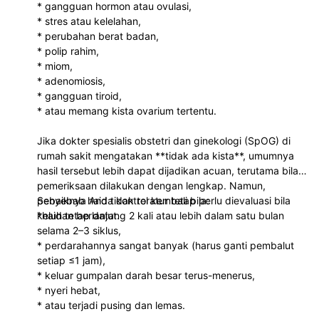
* gangguan hormon atau ovulasi,
* stres atau kelelahan,
* perubahan berat badan,
* polip rahim,
* miom,
* adenomiosis,
* gangguan tiroid,
* atau memang kista ovarium tertentu.
Jika dokter spesialis obstetri dan ginekologi (SpOG) di
rumah sakit mengatakan **tidak ada kista**, umumnya
hasil tersebut lebih dapat dijadikan acuan, terutama bila
pemeriksaan dilakukan dengan lengkap. Namun,
penyebab haid tidak teratur tetap perlu dievaluasi bila
Sebaiknya Anda kontrol kembali bila:
keluhan berlanjut.
*haid tetap datang 2 kali atau lebih dalam satu bulan
selama 2–3 siklus,
* perdarahannya sangat banyak (harus ganti pembalut
setiap ≤1 jam),
* keluar gumpalan darah besar terus-menerus,
* nyeri hebat,
* atau terjadi pusing dan lemas.