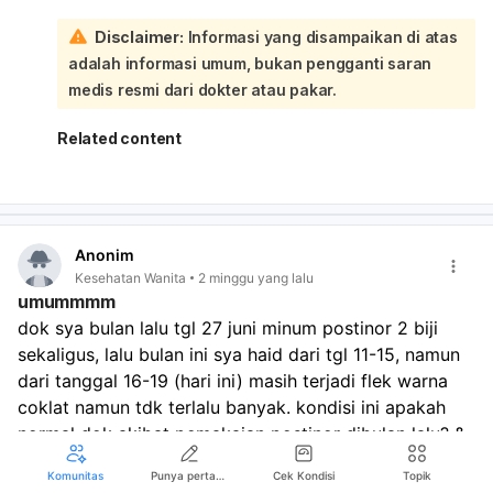
biasanya ini masih bisa termasuk variasi normal:
Disclaimer:
Informasi yang disampaikan di atas
Penyebab yang mungkin antara lain: faktor
adalah informasi umum, bukan pengganti saran
bawaan/anatomi, elastisitas jaringan, kondisi otot dasar
panggul, perubahan hormon, atau kebiasaan
medis resmi dari dokter atau pakar.
mengejan/aktivitas tertentu. Vagina juga memang organ
yang elastis dan bisa tampak lebih terbuka pada kondisi
Related content
tertentu. Namun, kalau yang terasa “melebar” disertai
rasa longgar, sulit menahan kencing, nyeri, atau ada
benjolan/keluar jaringan, sebaiknya periksa ke dokter
kandungan untuk memastikan tidak ada prolaps atau
masalah lain.
Anonim
Kesehatan Wanita
2 minggu yang lalu
umummmm
dok sya bulan lalu tgl 27 juni minum postinor 2 biji 
sekaligus, lalu bulan ini sya haid dari tgl 11-15, namun 
Iklan
dari tanggal 16-19 (hari ini) masih terjadi flek warna 
coklat namun tdk terlalu banyak. kondisi ini apakah 
normal dok akibat pemakaian postinor dibulan lalu? &
Komunitas
Punya pertanyaan seputar kesehatan?
Cek Kondisi
Topik
Umum
Umum
Menstruasi