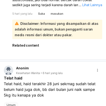
sedikit juga sering terjadi karena darah lama yang keluar
...
Lihat Lainnya
sedikit:
5 hari yang lalu
Suka
masukan
Kalau haid Anda selesai tanggal 25, lalu sekarang keluar
keputihan putih telur dengan sedikit bercak coklat, itu
Disclaimer:
Informasi yang disampaikan di atas
bisa saja masih dalam perubahan hormon setelah haid
adalah informasi umum, bukan pengganti saran
atau mendekati masa subur. Selama tidak berbau tidak
sedap, tidak gatal, tidak nyeri perut bawah, dan tidak
medis resmi dari dokter atau pakar.
keluar banyak darah, biasanya tidak berbahaya. Namun,
kalau bercaknya makin banyak, berulang terus, disertai
Related content
nyeri, gatal, bau, atau keputihan berubah
kuning/hijau/abu-abu, sebaiknya periksa ke dokter
kandungan atau dokter umum.
Anonim
Kesehatan Wanita
6 hari yang lalu
Telat haid
Telat haid, haid terakhir 28 juni sekrnag sudah telat 
belum haid juga dok, bb dari bulan juni naik sampe 
5kg itu kenapa ya dok
Umum