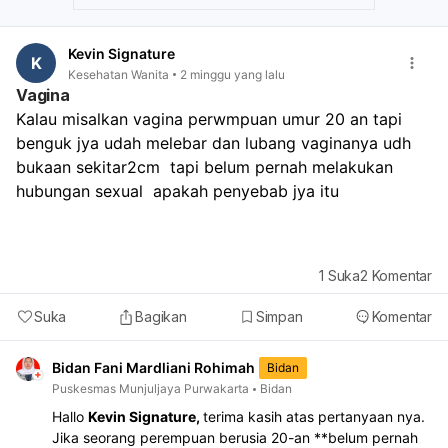
Kevin Signature
K
Kesehatan Wanita
2 minggu yang lalu
Vagina
Kalau misalkan vagina perwmpuan umur 20 an tapi 
benguk jya udah melebar dan lubang vaginanya udh 
bukaan sekitar2cm  tapi belum pernah melakukan 
hubungan sexual  apakah penyebab jya itu
1
Suka
2
Komentar
Suka
Bagikan
Simpan
Komentar
Bidan Fani Mardliani Rohimah
Bidan
Puskesmas Munjuljaya Purwakarta
Bidan
Hallo
Kevin Signature,
terima kasih atas pertanyaan nya.
Jika seorang perempuan berusia 20-an **belum pernah