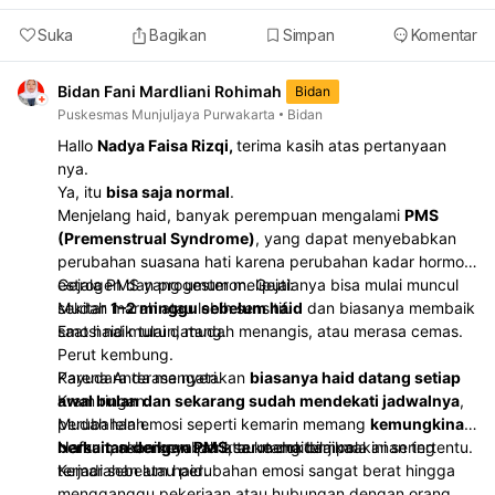
Suka
Bagikan
Simpan
Komentar
Bidan Fani Mardliani Rohimah
Bidan
Puskesmas Munjuljaya Purwakarta
Bidan
Hallo
Nadya Faisa Rizqi,
terima kasih atas pertanyaan
nya.
Ya, itu
bisa saja normal
.
Menjelang haid, banyak perempuan mengalami
PMS
(Premenstrual Syndrome)
, yang dapat menyebabkan
perubahan suasana hati karena perubahan kadar hormon
estrogen dan progesteron. Gejalanya bisa mulai muncul
Gejala PMS yang umum meliputi:
sekitar
Mudah marah atau lebih sensitif.
1–2 minggu sebelum haid
dan biasanya membaik
saat haid mulai datang.
Emosi naik turun, mudah menangis, atau merasa cemas.
Perut kembung.
Payudara terasa nyeri.
Karena Anda mengatakan
biasanya haid datang setiap
Kram ringan.
awal bulan dan sekarang sudah mendekati jadwalnya
,
Mudah lelah.
perubahan emosi seperti kemarin memang
kemungkinan
Nafsu makan berubah atau mengidam makanan tertentu.
berkaitan dengan PMS
Namun, sebaiknya periksa ke dokter jika:
, terutama bila pola ini sering
terjadi sebelum haid.
Kemarahan atau perubahan emosi sangat berat hingga
mengganggu pekerjaan atau hubungan dengan orang