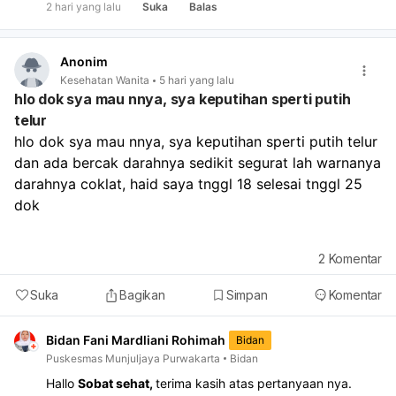
2 hari yang lalu
Suka
Balas
Anonim
Kesehatan Wanita
5 hari yang lalu
hlo dok sya mau nnya, sya keputihan sperti putih
telur
hlo dok sya mau nnya, sya keputihan sperti putih telur 
dan ada bercak darahnya sedikit segurat lah warnanya 
darahnya coklat, haid saya tnggl 18 selesai tnggl 25 
dok
2
Komentar
Suka
Bagikan
Simpan
Komentar
Bidan Fani Mardliani Rohimah
Bidan
Puskesmas Munjuljaya Purwakarta
Bidan
Hallo
Sobat sehat,
terima kasih atas pertanyaan nya.