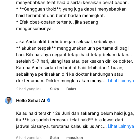
menyebabkan telat haid disertai kenaikan berat badan.
* **Gangguan tiroid**, yang juga dapat menyebabkan
haid terlambat dan berat badan meningkat.
* Efek obat-obatan tertentu, jika sedang
mengonsumsinya.
Jika Anda aktif berhubungan seksual, sebaiknya
**lakukan tespek** menggunakan urin pertama di pagi
hari. Bila hasilnya negatif tetapi haid tetap belum datang
setelah 5–7 hari, ulangi tes atau periksakan diri ke dokter.
Karena Anda sudah terlambat haid lebih dari 1 bulan,
sebaiknya periksakan diri ke dokter kandungan atau
dokter umum. Dokter mungkin akan menyarankan
...
Lihat Lainnya
pemeriksaan seperti tes kehamilan, USG, atau tes darah
2 hari yang lalu
Suka
Balas
(misalnya hormon tiroid atau hormon reproduksi) untuk
mengetahui penyebabnya.
Hello Sehat AI
Kalau haid terakhir 28 Juni dan sekarang belum haid juga,
itu **bisa sudah termasuk telat haid** bila lewat dari
jadwal biasanya, terutama kalau siklus Anda biasanya
...
Lihat Lainnya
teratur 21–35 hari. **Kenaikan berat badan 5 kg sejak
6 hari yang lalu
Suka
masukan