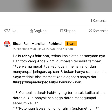
1
Komentar
Suka
Bagikan
Simpan
Komentar
Bidan Fani Mardliani Rohimah
Bidan
Puskesmas Munjuljaya Purwakarta
Bidan
Hallo
rahayu febriana,
terima kasih atas pertanyaan nya.
Dari foto yang Anda kirim, gumpalan tersebut tampak
**berwarna merah tua keunguan, memanjang, dan
menyerupai jaringan/lapisan**, bukan hanya darah cair.
Saya **tidak bisa memastikan diagnosis hanya dari
foto**, tetapi ada beberapa kemungkinan.
Yang paling sering adalah:
* **Gumpalan darah haid** yang terbentuk ketika aliran
darah cukup banyak sehingga darah menggumpal
sebelum keluar.
* **Potongan lapisan dinding rahim (endometrium)**