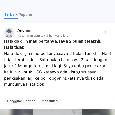
tidak di tanggung oleh B
dok?
Terbaru
Populer
Bagaimana efek nya jika
penyakit itu tidak di obati
Apakah benar saat berhu
Anonim
suami istri akan sakit? Ap
7
Kesehatan Wanita
3 hari yang lalu
benar akan sulit hamil?
Halo dok ijin mau bertanya.saya 2 bulan terakhir,
Haid tidak
Halo dok  ijin mau bertanya.saya 2 bulan terakhir, Haid 
tidak teratur dok. Satu bulan haid saya 2 kali dengan 
jarak 1 Minggu terus haid lagi. Saya coba periksakan 
ke klinik untuk USG katanya ada kista,trus saya 
periksakan lagi ke poli obgyn rs,kata nya tidak ada 
munculnya kista dok 
Gangguan Hormon
Menstruasi