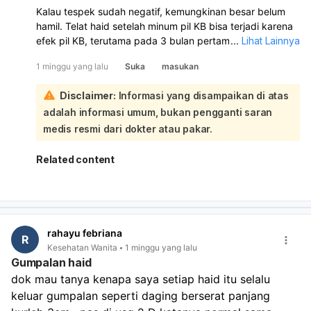
Kalau tespek sudah negatif, kemungkinan besar belum
hamil. Telat haid setelah minum pil KB bisa terjadi karena
efek pil KB, terutama pada 3 bulan pertama pemakaian,
...
Lihat Lainnya
dan siklus haid memang bisa jadi tidak teratur:
1 minggu yang lalu
Suka
masukan
Karena Anda baru pertama kali minum pil KB, haid yang
hanya muncul 3 hari lalu belum tentu langsung kembali
Disclaimer:
Informasi yang disampaikan di atas
normal. Pil KB memang bisa membuat haid lebih sedikit,
adalah informasi umum, bukan pengganti saran
lebih pendek, atau bahkan tidak haid sementara waktu.
Sebaiknya:
medis resmi dari dokter atau pakar.
Lanjutkan pil KB sesuai aturan bila masih digunakan.
Ulang tes kehamilan 1 minggu lagi bila haid tetap
Related content
belum datang.
Periksa ke dokter kandungan bila tetap tidak haid, ada
nyeri perut, perdarahan tidak normal, atau Anda ragu
cara minumnya sudah benar. Kalau pil KB diminum
tidak teratur, memang masih ada kemungkinan hamil
rahayu febriana
R
meski kecil.
Kesehatan Wanita
1 minggu yang lalu
Gumpalan haid
dok mau tanya kenapa saya setiap haid itu selalu 
keluar gumpalan seperti daging berserat panjang 