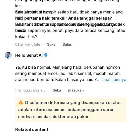
lain.
Gejala muncul hampir setiap hari, tidak hanya menjelang
Kalau boleh tahu:
haid.
Hari pertama haid terakhir Anda tanggal berapa?
Haid terlambat cukup lama dan disertai gejala yang tidak
Selain mudah marah, apakah sekarang juga ada tanda-
biasa.
tanda seperti nyeri perut, payudara terasa kencang, atau
keluar flek?
6 hari yang lalu
Suka
Balas
Hello Sehat AI
Ya, itu bisa normal. Menjelang haid, perubahan hormon
sering membuat emosi jadi lebih sensitif, mudah marah,
atau mood berubah. Kalau biasanya haid Anda teratur
...
Lihat Lainnya
setiap awal bulan dan sekarang memang sudah
1 minggu yang lalu
Suka
masukan
mendekati tanggalnya, kemungkinan itu masih dalam
batas normal. Siklus haid normal umumnya tiap 23–35
Disclaimer:
Informasi yang disampaikan di atas
hari. Namun, kalau perubahan emosi sangat berat,
adalah informasi umum, bukan pengganti saran
mengganggu aktivitas, atau disertai haid yang sangat
nyeri, perdarahan banyak, atau siklus jadi tidak teratur,
medis resmi dari dokter atau pakar.
sebaiknya periksa ke dokter.
Related content