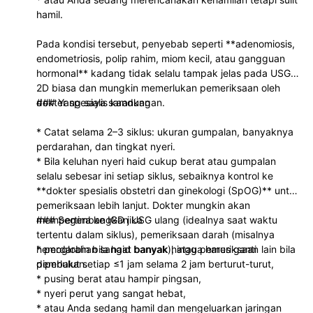
hamil.
Pada kondisi tersebut, penyebab seperti **adenomiosis,
endometriosis, polip rahim, miom kecil, atau gangguan
hormonal** kadang tidak selalu tampak jelas pada USG
2D biasa dan mungkin memerlukan pemeriksaan oleh
dokter spesialis kandungan.
### Yang saya sarankan
* Catat selama 2–3 siklus: ukuran gumpalan, banyaknya
perdarahan, dan tingkat nyeri.
* Bila keluhan nyeri haid cukup berat atau gumpalan
selalu sebesar ini setiap siklus, sebaiknya kontrol ke
**dokter spesialis obstetri dan ginekologi (SpOG)** untuk
pemeriksaan lebih lanjut. Dokter mungkin akan
mempertimbangkan USG ulang (idealnya saat waktu
### Segera ke IGD jika
tertentu dalam siklus), pemeriksaan darah (misalnya
hemoglobin bila haid banyak), atau pemeriksaan lain bila
* perdarahan sangat banyak hingga harus ganti
diperlukan.
pembalut setiap ≤1 jam selama 2 jam berturut-turut,
* pusing berat atau hampir pingsan,
* nyeri perut yang sangat hebat,
* atau Anda sedang hamil dan mengeluarkan jaringan