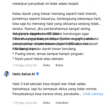
meskipun penyebab ini tidak selalu terjadi.
Kalau darah yang keluar memang seperti haid (merah,
jumlahnya seperti biasanya, berlangsung beberapa hari),
bisa saja itu memang haid yang siklusnya sedang tidak
teratur. Namun, jika perdarahannya sangat sering,
sebaiknya diperiksa oleh dokter kandungan agar
Yang perlu segera ke IGD jika:
diketahui penyebab pastinya. Dokter mungkin akan
* Darah sangat banyak (misalnya harus ganti pembalut
menyarankan pemeriksaan seperti USG atau tes darah
penuh setiap ≤1 jam selama 2 jam berturut-turut).
bila diperlukan.
* Keluar gumpalan darah besar berulang.
* Pusing berat, lemas sampai hampir pingsan.
* Nyeri perut hebat atau demam.
1 minggu yang lalu
Suka
Balas
Hello Sehat AI
Haid 3 kali sebulan bisa terjadi dan tidak selalu
berbahaya, tapi itu termasuk siklus yang tidak normal.
Penyebabnya bisa karena stres, perubahan berat badan,
...
Lihat Lainnya
pubertas/menjelang menopause, penggunaan KB
1 minggu yang lalu
Suka
masukan
hormonal, gangguan tiroid, endometriosis, fibroid rahim,