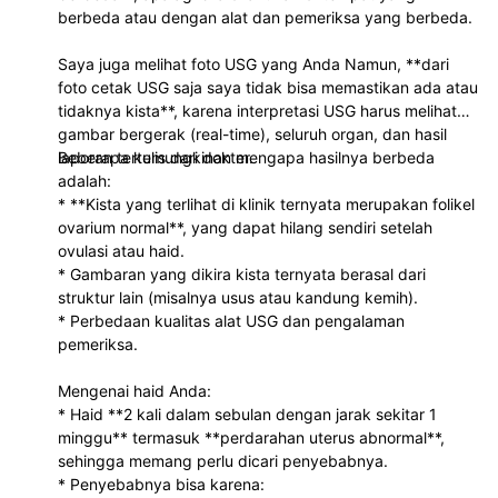
berbeda atau dengan alat dan pemeriksa yang berbeda.
Saya juga melihat foto USG yang Anda Namun, **dari
foto cetak USG saja saya tidak bisa memastikan ada atau
tidaknya kista**, karena interpretasi USG harus melihat
gambar bergerak (real-time), seluruh organ, dan hasil
laporan tertulis dari dokter.
Beberapa kemungkinan mengapa hasilnya berbeda
adalah:
* **Kista yang terlihat di klinik ternyata merupakan folikel
ovarium normal**, yang dapat hilang sendiri setelah
ovulasi atau haid.
* Gambaran yang dikira kista ternyata berasal dari
struktur lain (misalnya usus atau kandung kemih).
* Perbedaan kualitas alat USG dan pengalaman
pemeriksa.
Mengenai haid Anda:
* Haid **2 kali dalam sebulan dengan jarak sekitar 1
minggu** termasuk **perdarahan uterus abnormal**,
sehingga memang perlu dicari penyebabnya.
* Penyebabnya bisa karena: