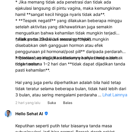
* Jika memang tidak ada penetrasi dan tidak ada
ejakulasi langsung di pintu vagina, maka kemungkinan
hamil **sangat kecil hingga nyaris tidak ada**.
* **Tespek negatif** yang dilakukan beberapa minggu
setelah aktivitas yang dikhawatirkan juga semakin
menguatkan bahwa kehamilan tidak mungkin terjadi
(asalkan tes dilakukan sesuai petunjuk).
* Flek pada 23–24 Juli memang **lebih mungkin
disebabkan oleh gangguan hormon atau efek
penggunaan pil hormonal/post pill** daripada perdarahan
implantasi, apalagi jika sebelumnya siklus haid sudah
* Perdarahan implantasi biasanya hanya berupa bercak
tidak teratur.
ringan selama 1–2 hari dan **tidak dapat dijadikan tanda
pasti kehamilan**.
Hal yang juga perlu diperhatikan adalah bila haid tetap
tidak teratur selama beberapa bulan, tidak haid lebih dari
3 bulan, atau sering mengalami perdarahan di luar siklus,
...
Lihat Lainnya
sebaiknya periksa ke dokter kandungan agar dapat
2 hari yang lalu
Suka
Balas
dicari penyebabnya, misalnya gangguan hormon, PCOS,
gangguan tiroid, atau penyebab lainnya.
Hello Sehat AI
Keputihan seperti putih telur biasanya tanda masa
subur/ovulasi, jadi bisa normal. Bercak darah coklat