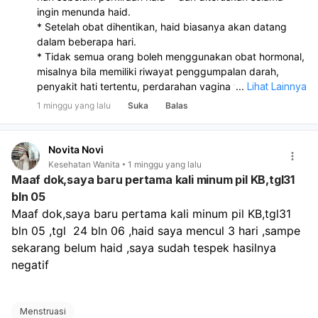
ingin menunda haid.
* Setelah obat dihentikan, haid biasanya akan datang
dalam beberapa hari.
* Tidak semua orang boleh menggunakan obat hormonal,
misalnya bila memiliki riwayat penggumpalan darah,
penyakit hati tertentu, perdarahan vagina yang belum
...
Lihat Lainnya
diketahui penyebabnya, atau kondisi medis tertentu
1 minggu yang lalu
Suka
Balas
lainnya. Karena itu, sebaiknya konsultasikan terlebih
dahulu dengan dokter sebelum menggunakannya.
Novita Novi
Kesehatan Wanita
1 minggu yang lalu
Maaf dok,saya baru pertama kali minum pil KB,tgl31
bln 05
Maaf dok,saya baru pertama kali minum pil KB,tgl31 
bln 05 ,tgl  24 bln 06 ,haid saya mencul 3 hari ,sampe 
sekarang belum haid ,saya sudah tespek hasilnya 
negatif 
Menstruasi