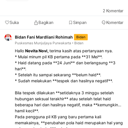
2
Komentar
Suka
Bagikan
Simpan
Komentar
Bidan Fani Mardliani Rohimah
Bidan
Puskesmas Munjuljaya Purwakarta
Bidan
Hallo
Novita Novi,
terima kasih atas pertanyaan nya.
* Mulai minum pil KB pertama pada **31 Mei**.
* Haid datang pada **24 Juni** dan berlangsung **3
hari**.
* Setelah itu sampai sekarang **belum haid**.
* Sudah melakukan **tespek dan hasilnya negatif**.
Bila tespek dilakukan **setidaknya 3 minggu setelah
hubungan seksual terakhir** atau setelah telat haid
beberapa hari dan hasilnya negatif, maka **kemungkinan
hamil kecil**.
Pada pengguna pil KB yang baru pertama kali
memakainya, **perubahan pola haid merupakan hal yang