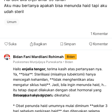
Aku mau bertanya apakah bisa menunda haid tapi aku 
udah steril
Umum
1
Komentar
Suka
Bagikan
Simpan
Komentar
Bidan Fani Mardliani Rohimah
Bidan
Puskesmas Munjuljaya Purwakarta
Bidan
Hallo
enjelia tengor,
terima kasih atas pertanyaan nya.
Ya, **bisa**. Sterilisasi (misalnya tubektomi) hanya
mencegah kehamilan, **tidak menghentikan atau
mengatur siklus haid**. Jadi, bila ingin menunda haid, hal
itu tetap dapat dilakukan dengan obat hormonal yang
diresepkan oleh dokter.
Beberapa hal yang perlu diketahui:
* Obat penunda haid umumnya mulai diminum **sekitar 3
hari sebelum perkiraan haid** dan diteruskan selama