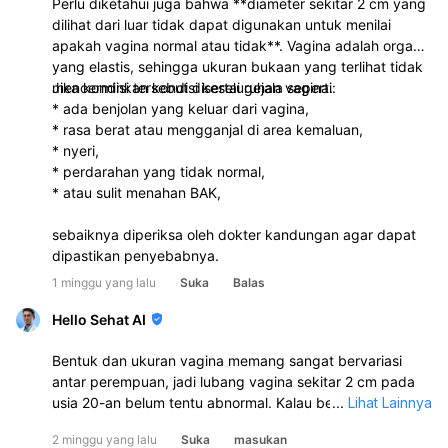
Perlu diketahui juga bahwa **diameter sekitar 2 cm yang
dilihat dari luar tidak dapat digunakan untuk menilai
apakah vagina normal atau tidak**. Vagina adalah organ
yang elastis, sehingga ukuran bukaan yang terlihat tidak
mencerminkan kondisi keseluruhan vagina.
Jika kondisi tersebut disertai gejala seperti:
* ada benjolan yang keluar dari vagina,
* rasa berat atau mengganjal di area kemaluan,
* nyeri,
* perdarahan yang tidak normal,
* atau sulit menahan BAK,
sebaiknya diperiksa oleh dokter kandungan agar dapat
dipastikan penyebabnya.
1 minggu yang lalu
Suka
Balas
Hello Sehat AI
Bentuk dan ukuran vagina memang sangat bervariasi
antar perempuan, jadi lubang vagina sekitar 2 cm pada
usia 20-an belum tentu abnormal. Kalau belum pernah
...
Lihat Lainnya
berhubungan seksual dan tidak ada keluhan seperti nyeri,
2 minggu yang lalu
Suka
masukan
keputihan berbau, gatal, perdarahan, atau benjolan,