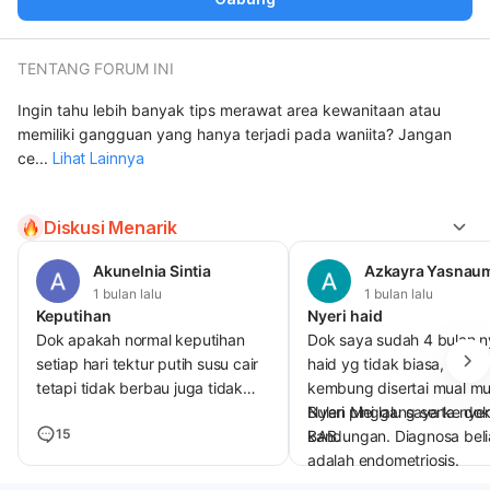
TENTANG FORUM INI
Ingin tahu lebih banyak tips merawat area kewanitaan atau
memiliki gangguan yang hanya terjadi pada waniita? Jangan
ce
...
Lihat Lainnya
Diskusi Menarik
Akunelnia Sintia
Azkayra Yasnau
1 bulan lalu
1 bulan lalu
Keputihan
Nyeri haid
Dok apakah normal keputihan
Dok saya sudah 4 bulan n
setiap hari tektur putih susu cair
haid yg tidak biasa, perut
tetapi tidak berbau juga tidak
kembung disertai mual mu
nyeri atau gatal dan bengkak
Nyeri pinggang serta nyer
Bulan Mei lalu saya ke dok
15
BAB.
kandungan. Diagnosa beli
adalah endometriosis.
Apakah terapi endometrio