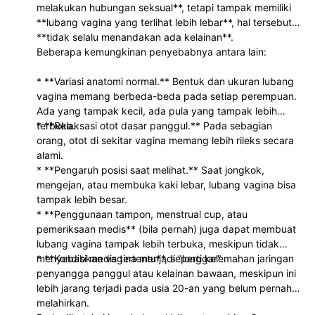
melakukan hubungan seksual**, tetapi tampak memiliki
**lubang vagina yang terlihat lebih lebar**, hal tersebut
**tidak selalu menandakan ada kelainan**.
Beberapa kemungkinan penyebabnya antara lain:
* **Variasi anatomi normal.** Bentuk dan ukuran lubang
vagina memang berbeda-beda pada setiap perempuan.
Ada yang tampak kecil, ada pula yang tampak lebih
terbuka.
* **Relaksasi otot dasar panggul.** Pada sebagian
orang, otot di sekitar vagina memang lebih rileks secara
alami.
* **Pengaruh posisi saat melihat.** Saat jongkok,
mengejan, atau membuka kaki lebar, lubang vagina bisa
tampak lebih besar.
* **Penggunaan tampon, menstrual cup, atau
pemeriksaan medis** (bila pernah) juga dapat membuat
lubang vagina tampak lebih terbuka, meskipun tidak
menyebabkan vagina menjadi "longgar".
* **Kondisi medis tertentu**, seperti kelemahan jaringan
penyangga panggul atau kelainan bawaan, meskipun ini
lebih jarang terjadi pada usia 20-an yang belum pernah
melahirkan.