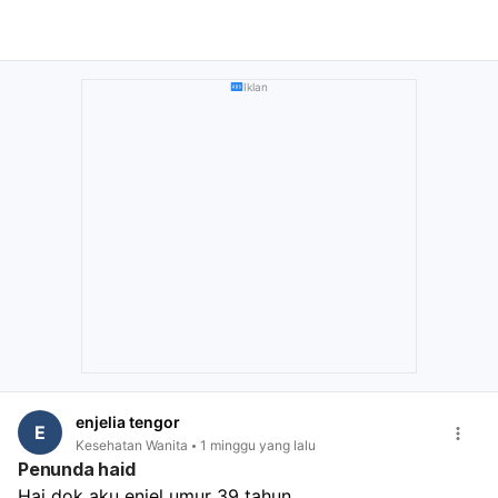
Iklan
enjelia tengor
E
Kesehatan Wanita
1 minggu yang lalu
Penunda haid
Hai dok aku enjel umur 39 tahun