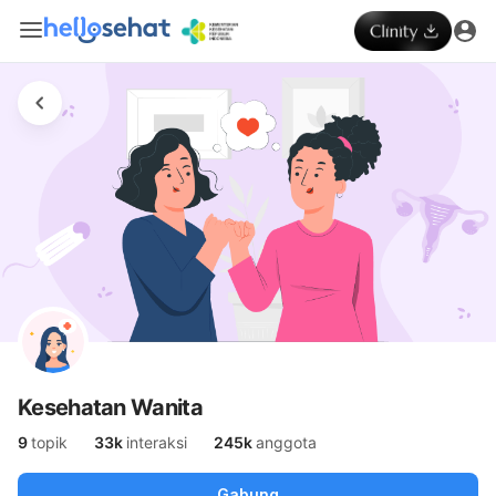
Kesehatan Wanita
9
topik
33k
interaksi
245k
anggota
Gabung