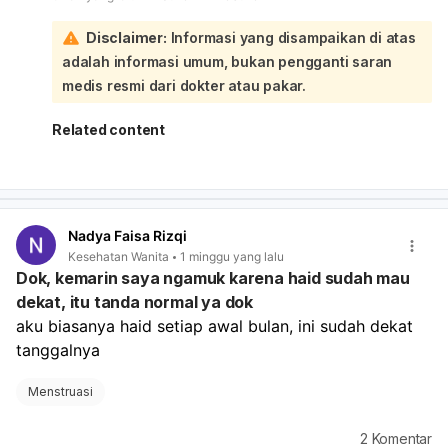
Juni juga bisa ikut memengaruhi siklus haid**, selain
kemungkinan hamil:
Disclaimer:
Informasi yang disampaikan di atas
Telat haid memang bisa menjadi tanda awal kehamilan,
adalah informasi umum, bukan pengganti saran
apalagi bila disertai keluhan seperti perut kram, payudara
nyeri/kencang, mual, atau badan terasa tidak enak. Tapi
medis resmi dari dokter atau pakar.
telat haid juga bisa disebabkan oleh stres, perubahan
berat badan, pola makan, olahraga berat, gangguan
Related content
hormon seperti PCOS, atau masalah tiroid. Sebaiknya:
Lakukan tes kehamilan
bila ada kemungkinan hamil.
Perhatikan apakah ada gejala lain seperti nyeri
payudara, kram perut, atau mual.
Coba jaga pola makan, kurangi stres, dan atur aktivitas
Nadya Faisa Rizqi
fisik. Kalau
telat haid sampai 6 minggu atau lebih
,
Kesehatan Wanita
1 minggu yang lalu
atau sampai
3 bulan belum haid
, sebaiknya periksa ke
Dok, kemarin saya ngamuk karena haid sudah mau
dokter kandungan atau penyakit dalam untuk
dekat, itu tanda normal ya dok
memastikan penyebabnya dan mendapat penanganan
aku biasanya haid setiap awal bulan, ini sudah dekat 
yang tepat.
tanggalnya
Menstruasi
2
Komentar