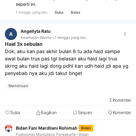
seperti ini.
1 minggu yang lalu
Suka
Balas
Angellyta Ratu
A
Kesehatan Wanita
1 minggu yang lalu
Haid 3x sebulan
Dok, aku kan pas akhir bulan 6 tu ada haid sampe 
awal bulan trus pas tgl belasan aku haid lagi trus 
skrng aku haid lagi dong pdhl kan udh haid jdi apa yg 
penyebab nya aku jdi takut bnget
Menstruasi
2
Komentar
Suka
Bagikan
Simpan
Komentar
Bidan Fani Mardliani Rohimah
Bidan
Puskesmas Munjuljaya Purwakarta
Bidan