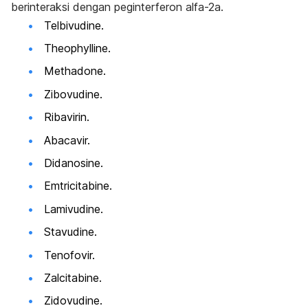
berinteraksi dengan peginterferon alfa-2a.
Telbivudine.
Theophylline.
Methadone.
Zibovudine.
Ribavirin.
Abacavir.
Didanosine.
Emtricitabine.
Lamivudine.
Stavudine.
Tenofovir.
Zalcitabine.
Zidovudine.