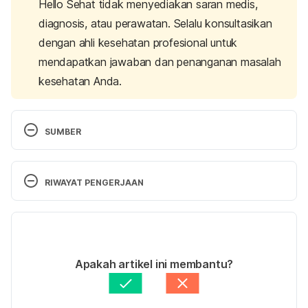
Hello Sehat tidak menyediakan saran medis,
diagnosis, atau perawatan. Selalu konsultasikan
dengan ahli kesehatan profesional untuk
mendapatkan jawaban dan penanganan masalah
kesehatan Anda.
SUMBER
RIWAYAT PENGERJAAN
Peginterferon alfa-2a: Indication, Dosage, Side 
Effect, Precaution | MIMS Indonesia
. Mims.com. 
Versi Terbaru
(2022). Retrieved 17 March 2022, from 
https://www.mims.com/indonesia/drug/info/peginte
07/04/2022
rferon%20alfa-2a?mtype=generic
Ditulis oleh 
Ihda Fadila
Apakah artikel ini membantu?
Ditinjau secara medis oleh
Apt. Seruni Puspa 
Rahadianti, S.Farm.
Diperbarui oleh: 
Angelin Putri Syah