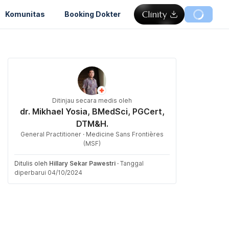
Komunitas
Booking Dokter
Ditinjau secara medis oleh
dr. Mikhael Yosia, BMedSci, PGCert,
DTM&H.
General Practitioner · Medicine Sans Frontières
(MSF)
Ditulis oleh
Hillary Sekar Pawestri
·
Tanggal
diperbarui 04/10/2024