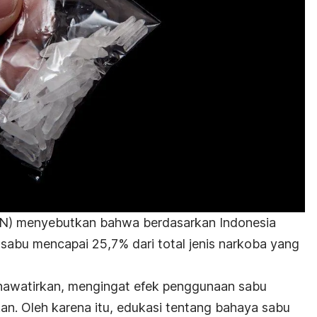
NN) menyebutkan bahwa berdasarkan Indonesia
abu mencapai 25,7% dari total jenis narkoba yang
hawatirkan, mengingat
efek penggunaan sabu
an. Oleh karena itu, edukasi tentang bahaya sabu