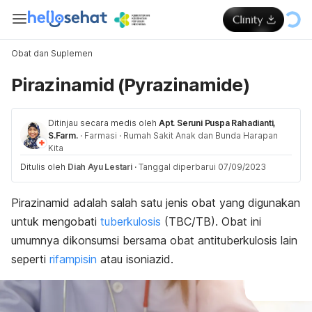
Obat dan Suplemen
Pirazinamid (Pyrazinamide)
Ditinjau secara medis oleh
Apt. Seruni Puspa Rahadianti,
S.Farm.
·
Farmasi
·
Rumah Sakit Anak dan Bunda Harapan
Kita
Ditulis oleh
Diah Ayu Lestari
·
Tanggal diperbarui 07/09/2023
Pirazinamid adalah salah satu jenis obat yang digunakan
untuk mengobati
tuberkulosis
(TBC/TB). Obat ini
umumnya dikonsumsi bersama obat antituberkulosis lain
seperti
rifampisin
atau isoniazid.