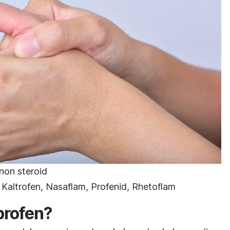
 non steroid
, Kaltrofen, Nasaflam, Profenid, Rhetoflam
profen?