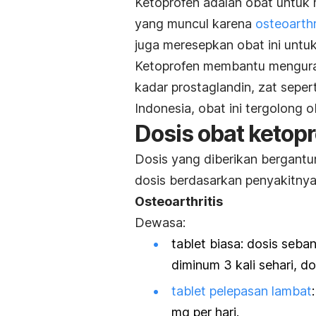
Ketoprofen adalah obat untuk
yang muncul karena
osteoarthr
juga meresepkan obat ini untuk
Ketoprofen membantu mengur
kadar prostaglandin, zat sep
Indonesia, obat ini tergolong o
Dosis obat ketop
Dosis yang diberikan bergantun
dosis berdasarkan penyakitnya
Osteoarthritis
Dewasa:
tablet biasa: dosis seba
diminum 3 kali sehari, d
tablet pelepasan lambat
mg per hari.