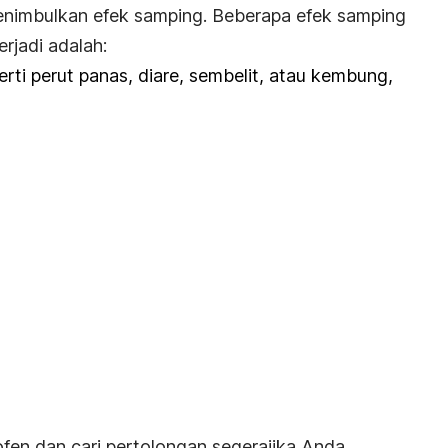
enimbulkan efek samping. Beberapa efek samping
rjadi adalah:
rti perut panas, diare, sembelit, atau kembung,
en dan cari pertolongan segerajika Anda