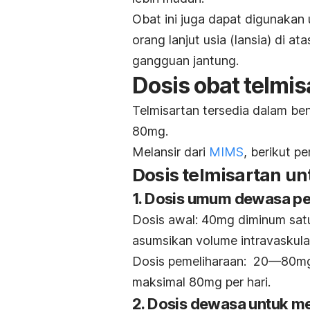
Obat ini juga dapat digunaka
orang lanjut usia (lansia) di a
gangguan jantung.
Dosis obat t
elmis
Telmisartan tersedia dalam be
80mg.
Melansir dari
MIMS
, berikut p
Dosis telmisartan u
1. Dosis umum dewasa pe
Dosis awal: 40mg diminum satu
asumsikan volume intravaskula
Dosis pemeliharaan: 20—80mg 
maksimal 80mg per hari.
2. Dosis dewasa untuk me